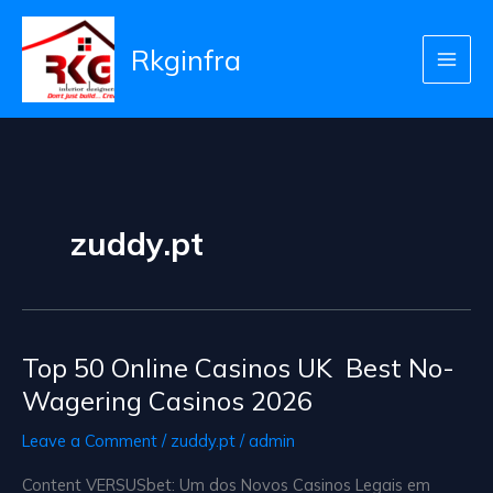
Skip
to
Rkginfra
content
zuddy.pt
Top 50 Online Casinos UK ️ Best No-
Wagering Casinos 2026
Leave a Comment
/
zuddy.pt
/
admin
Content VERSUSbet: Um dos Novos Casinos Legais em