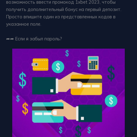
возможность ввести промокод 1xbet 2023, чтобы
получить дополнительный бонус на первый депозит.
Просто впишите один из представленных кодов в
указанное поле.
➦➦ Если я забыл пароль?