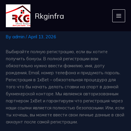
1xBet Россия Регистрация
Skip
to
Как создать новый счет
Rkginfra
content
1XBET?
By
admin
/
April 13, 2026
Выбирайте полную регистрацию, если вы хотите
получить бонусы. В полной регистрации вам
обязательно нужно ввести фамилию, имя, дату
рождения, Email, номер телефона и придумать пароль.
Регистрация в 1xBet – обязательная процедура для
того что бы начать делать ставки на спорт в данной
букмекерской конторе. Мы являемся авторизованным
партнером 1xBet и гарантируем что регистрация через
наши ссылки является полностью безопасными.
Или, если
ты хочешь, вы можете ввести свои личные данные в свой
аккаунт после самой регистрации.