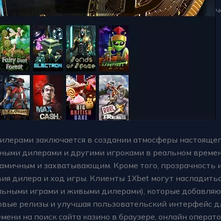
ч
илерами заключается в создании атмосферы настоящего
льными дилерами и другими игроками в реальном врем
намичным и захватывающим. Кроме того, прозрачность 
твия дилера и ход игры. Клиенты 1Xbet могут насладит
льными играми и живыми дилерами), которые добавляют
ровые релизы и улучшая пользовательский интерфейс д
емени на поиск сайта казино в браузере, онлайн опера