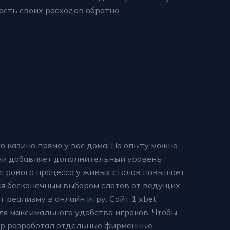
асть своих расходов обратно.
 казино прямо у вас дома. По опыту можно
ени добавляет дополнительный уровень
игрового процесса у живых столов повышает
ься бесконечным выбором слотов от ведущих
 реализму в онлайн игру. Сайт 1 xbet
ля максимального удобства игроков. Чтобы
тор разработал отдельные фирменные