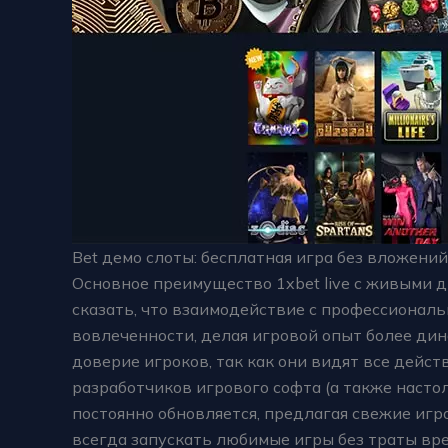
Bet демо слоты: бесплатная игра без вложений
Основное преимущество 1xbet live с живыми д
сказать, что взаимодействие с профессиона
вовлеченности, делая игровой опыт более ди
доверие игроков, так как они видят все дейс
разработчиков игрового софта (а также насто
постоянно обновляется, предлагая свежие иг
всегда запускать любимые игры без траты вр