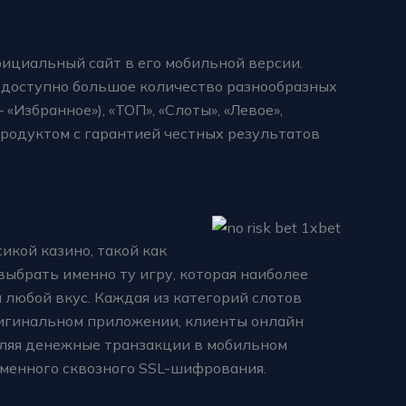
фициальный сайт в его мобильной версии.
 доступно большое количество разнообразных
Избранное»), «ТОП», «Слоты», «Левое»,
родуктом с гарантией честных результатов
икой казино, такой как
выбрать именно ту игру, которая наиболее
любой вкус. Каждая из категорий слотов
ригинальном приложении, клиенты онлайн
вляя денежные транзакции в мобильном
еменного сквозного SSL-шифрования.