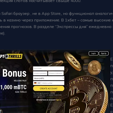
ллекция слотов насчитывает свыше 4000.
Safari браузер , не в App Store,, но функционал аналог
 в казино через приложение. В 1хбет – самые высокие
ения прогнозов. В разделе “Экспрессы дня” ежедневно
е).
Е
п
у
п
п
п
п
Е
о