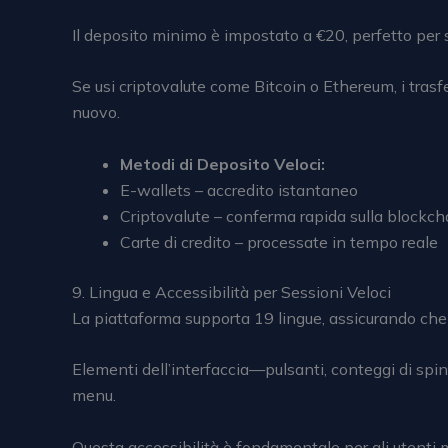
Il deposito minimo è impostato a €20, perfetto per se
Se usi criptovalute come Bitcoin o Ethereum, i tras
nuovo.
Metodi di Deposito Veloci:
E-wallets – accredito istantaneo
Criptovalute – conferma rapida sulla blockch
Carte di credito – processate in tempo reale
9. Lingua e Accessibilità per Sessioni Veloci
La piattaforma supporta 19 lingue, assicurando che le
Elementi dell’interfaccia—pulsanti, conteggi di spin,
menu.
Questa accessibilità è fondamentale per gli utenti 