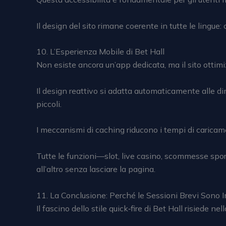
Il design del sito rimane coerente in tutte le lingue:
10. L’Esperienza Mobile di Bet Hall
Non esiste ancora un’app dedicata, ma il sito ottimi
Il design reattivo si adatta automaticamente alle d
piccoli.
I meccanismi di caching riducono i tempi di caricame
Tutte le funzioni—slot, live casino, scommesse spor
all’altro senza lasciare la pagina.
11. La Conclusione: Perché le Sessioni Brevi Sono 
Il fascino dello stile quick‑fire di Bet Hall risiede n