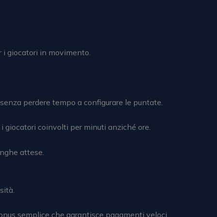
r i giocatori in movimento.
 senza perdere tempo a configurare le puntate.
giocatori coinvolti per minuti anziché ore.
unghe attese.
sità.
i bonus semplice che garantisce pagamenti veloci.