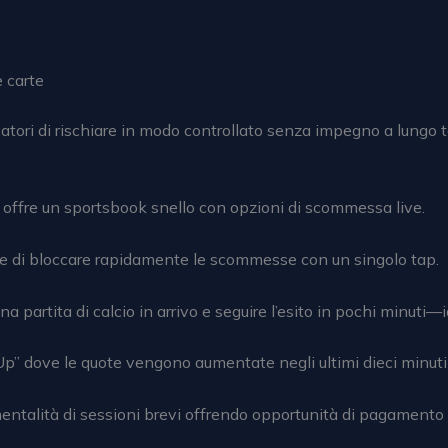
e carte
atori di rischiare in modo controllato senza impegno a lungo 
all offre un sportsbook snello con opzioni di scommessa live.
te di bloccare rapidamente le scommesse con un singolo tap.
 partita di calcio in arrivo e seguire l’esito in pochi minuti—
” dove le quote vengono aumentate negli ultimi dieci minuti 
entalità di sessioni brevi offrendo opportunità di pagamento