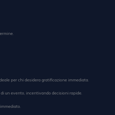
termine.
ideale per chi desidera gratificazione immediata.
di un evento, incentivando decisioni rapide.
 immediato.