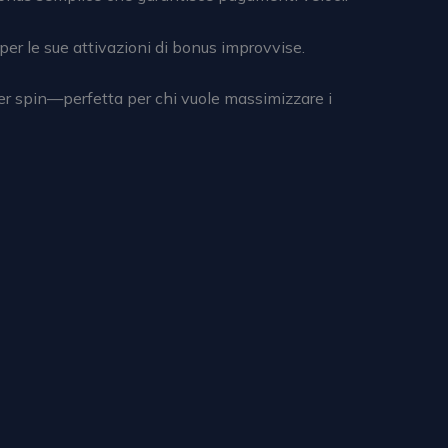
 per le sue attivazioni di bonus improvvise.
er spin—perfetta per chi vuole massimizzare i