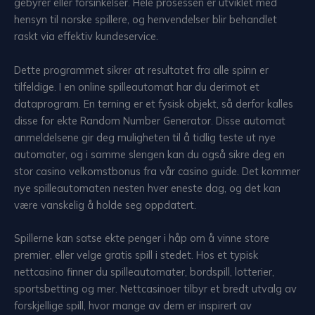
gebyrer eller forsinkelser. Hele prosessen er utviklet med
hensyn til norske spillere, og henvendelser blir behandlet
raskt via effektiv kundeservice.
Dette programmet sikrer at resultatet fra alle spinn er
tilfeldige. I en online spilleautomat har du derimot et
dataprogram. En terning er et fysisk objekt, så derfor kalles
disse for ekte Random Number Generator. Disse automat
anmeldelsene gir deg muligheten til å tidlig teste ut nye
automater, og i samme slengen kan du også sikre deg en
stor casino velkomstbonus fra vår casino guide. Det kommer
nye spilleautomaten nesten hver eneste dag, og det kan
være vanskelig å holde seg oppdatert.
Spillerne kan satse ekte penger i håp om å vinne store
premier, eller velge gratis spill i stedet. Hos et typisk
nettcasino finner du spilleautomater, bordspill, lotterier,
sportsbetting og mer. Nettcasinoer tilbyr et bredt utvalg av
forskjellige spill, hvor mange av dem er inspirert av