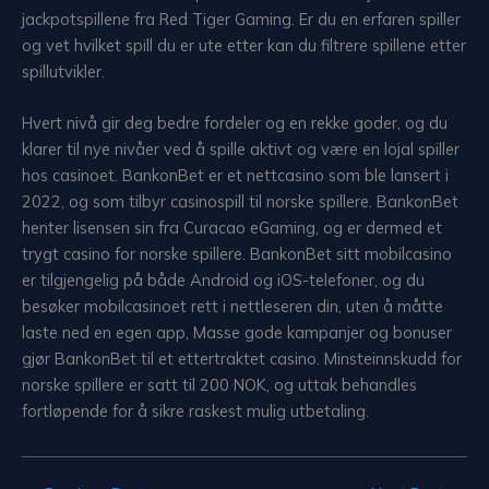
jackpotspillene fra Red Tiger Gaming. Er du en erfaren spiller
og vet hvilket spill du er ute etter kan du filtrere spillene etter
spillutvikler.
Hvert nivå gir deg bedre fordeler og en rekke goder, og du
klarer til nye nivåer ved å spille aktivt og være en lojal spiller
hos casinoet. BankonBet er et nettcasino som ble lansert i
2022, og som tilbyr casinospill til norske spillere. BankonBet
henter lisensen sin fra Curacao eGaming, og er dermed et
trygt casino for norske spillere. BankonBet sitt mobilcasino
er tilgjengelig på både Android og iOS-telefoner, og du
besøker mobilcasinoet rett i nettleseren din, uten å måtte
laste ned en egen app, Masse gode kampanjer og bonuser
gjør BankonBet til et ettertraktet casino. Minsteinnskudd for
norske spillere er satt til 200 NOK, og uttak behandles
fortløpende for å sikre raskest mulig utbetaling.