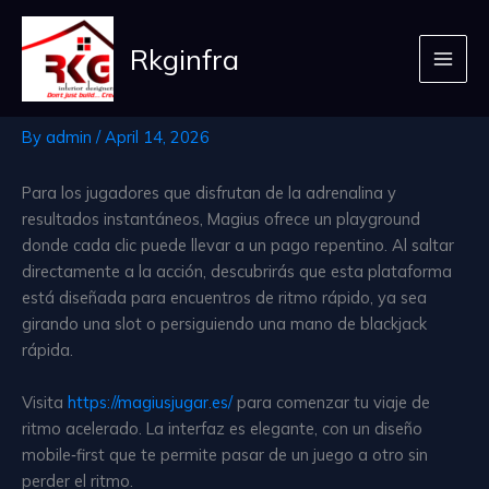
Magius Casino: Quick Spin,
Skip
to
Quick Wins, Endless
Rkginfra
content
Excitement
By
admin
/
April 14, 2026
Para los jugadores que disfrutan de la adrenalina y
resultados instantáneos, Magius ofrece un playground
donde cada clic puede llevar a un pago repentino. Al saltar
directamente a la acción, descubrirás que esta plataforma
está diseñada para encuentros de ritmo rápido, ya sea
girando una slot o persiguiendo una mano de blackjack
rápida.
Visita
https://magiusjugar.es/
para comenzar tu viaje de
ritmo acelerado. La interfaz es elegante, con un diseño
mobile‑first que te permite pasar de un juego a otro sin
perder el ritmo.