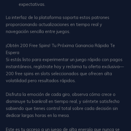
expectativas.
La interfaz de la plataforma soporta estos patrones
proporcionando actualizaciones en tiempo real y
navegación sencilla entre juegos.
¡Obtén 200 Free Spins! Tu Próxima Ganancia Rápida Te
Espera
Si estás listo para experimentar un juego rápido con pagos
instantáneos, regístrate hoy y reclama tu oferta exclusiva—
200 free spins en slots seleccionados que ofrecen alta
volatilidad pero resultados rápidos.
Disfruta la emoción de cada giro, observa cómo crece o
disminuye tu bankroll en tiempo real, y siéntete satisfecho
sabiendo que tienes control total sobre cada decisión sin
dedicar largas horas en la mesa.
Este es tu acceso a un juego de alta energía que nunca se