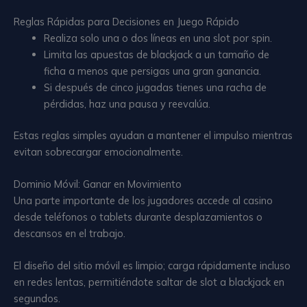
Reglas Rápidas para Decisiones en Juego Rápido
Realiza solo una o dos líneas en una slot por spin.
Limita las apuestas de blackjack a un tamaño de
ficha a menos que persigas una gran ganancia.
Si después de cinco jugadas tienes una racha de
pérdidas, haz una pausa y reevalúa.
Estas reglas simples ayudan a mantener el impulso mientras
evitan sobrecargar emocionalmente.
Dominio Móvil: Ganar en Movimiento
Una parte importante de los jugadores accede al casino
desde teléfonos o tablets durante desplazamientos o
descansos en el trabajo.
El diseño del sitio móvil es limpio; carga rápidamente incluso
en redes lentas, permitiéndote saltar de slot a blackjack en
segundos.