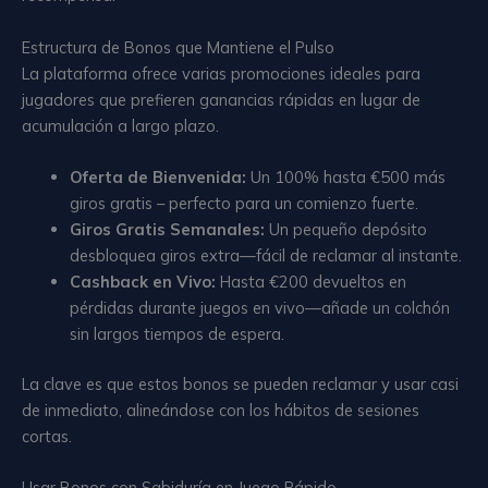
Estructura de Bonos que Mantiene el Pulso
La plataforma ofrece varias promociones ideales para
jugadores que prefieren ganancias rápidas en lugar de
acumulación a largo plazo.
Oferta de Bienvenida:
Un 100% hasta €500 más
giros gratis – perfecto para un comienzo fuerte.
Giros Gratis Semanales:
Un pequeño depósito
desbloquea giros extra—fácil de reclamar al instante.
Cashback en Vivo:
Hasta €200 devueltos en
pérdidas durante juegos en vivo—añade un colchón
sin largos tiempos de espera.
La clave es que estos bonos se pueden reclamar y usar casi
de inmediato, alineándose con los hábitos de sesiones
cortas.
Usar Bonos con Sabiduría en Juego Rápido