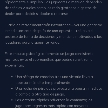
rápidamente el impulso. Los jugadores a menudo dependen
de señales visuales como los reels giratorios o gestos del
dealer para decidir si doblar o retirarse.
El ciclo de retroalimentación instantánea—ver una ganancia
inmediatamente después de una apuesta—refuerza el
proceso de toma de decisiones y mantiene motivados a los
jugadores para la siguiente ronda.
Este impulso psicológico fomenta un juego consistente
mientras evita el sobreanálisis que podría ralentizar la
experiencia.
Una ráfaga de emoción tras una victoria lleva a
apostar más alto temporalmente.
Una racha de pérdidas provoca una pausa inmediata
o cambio a otro tipo de juego.
Las victorias rápidas refuerzan la confianza; los
jugadores regresan más rápido con mayores