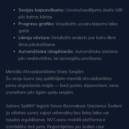
Sesijas kopsavilkums:
Uzvaru/zaudējumu skaits tūlīt
pēc katras kārtas.
Progress grafiks:
Vizualizēts uzvaru kopums laika
gaitā.
Likmju vēsture:
Detalizēts ieraksts par katru likmi
ātrai pārskatīšanai.
Automātiska izlogēšanās:
Automātiska iziešana
pēc neaktivitātes, lai aizsargātu privātumu.
Mentāla Atsvaidzināšana Starp Sesijām
Šo sesiju īsums ļauj spēlētājiem mentāli atsvaidzināties
pirms atgriešanās mājās — bieži justies atjaunotiem, nevis
izsmeltiem pēc ilgām spēļu sesijām.
Gatavs Spēlēt? Iegūsti Savus Bezmaksas Griezienus Šodien!
Ja vēlaties uzreiz sajust adrenalīnu bez lielas laika vai
naudas ieguldīšanas, NV Casino mobilā platforma ir
izstrādāta tieši jums. Reģistrējieties jau šodien caur