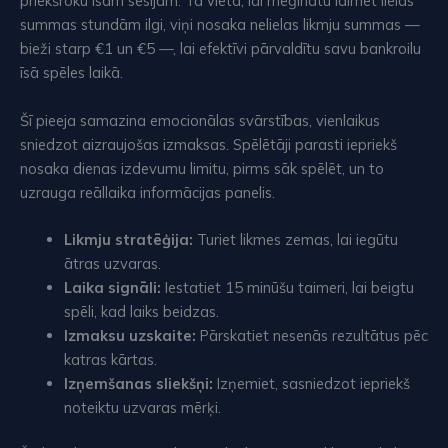
priekšroku īsām sesijām. Tā vietā, lai mēģinātu laimēt lielas
summas stundām ilgi, viņi nosaka nelielas likmju summas —
bieži starp €1 un €5 —, lai efektīvi pārvaldītu savu bankroilu
īsā spēles laikā.
Šī pieeja samazina emocionālas svārstības, vienlaikus
sniedzot aizraujošas izmaksas. Spēlētāji parasti iepriekš
nosaka dienas izdevumu limitu, pirms sāk spēlēt, un to
uzrauga reāllaika informācijas panelis.
Likmju stratēģija:
Turiet likmes zemas, lai iegūtu
ātras uzvaras.
Laika signāli:
Iestatiet 15 minūšu taimeri, lai beigtu
spēli, kad laiks beidzas.
Izmaksu uzskaite:
Pārskatiet nesenās rezultātus pēc
katras kārtas.
Izņemšanas sliekšņi:
Izņemiet, sasniedzot iepriekš
noteiktu uzvaras mērķi.