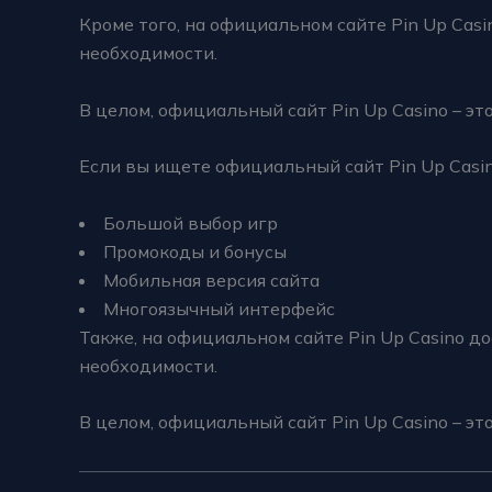
Кроме того, на официальном сайте Pin Up Cas
необходимости.
В целом, официальный сайт Pin Up Casino – э
Если вы ищете официальный сайт Pin Up Casin
Большой выбор игр
Промокоды и бонусы
Мобильная версия сайта
Многоязычный интерфейс
Также, на официальном сайте Pin Up Casino д
необходимости.
В целом, официальный сайт Pin Up Casino – э