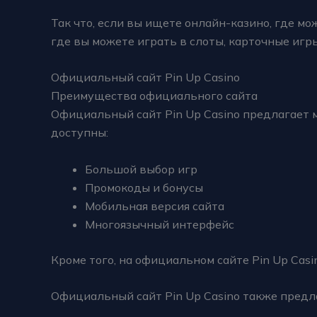
Так что, если вы ищете онлайн-казино, где мо
где вы можете играть в слоты, карточные игры
Официальный сайт Pin Up Casino
Преимущества официального сайта
Официальный сайт Pin Up Casino предлагает 
доступны:
Большой выбор игр
Промокоды и бонусы
Мобильная версия сайта
Многоязычный интерфейс
Кроме того, на официальном сайте Pin Up Cas
Официальный сайт Pin Up Casino также предл