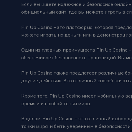
Если вы ищете надежное и безопасное онлайн-к
официальный сайт, где вы можете играть в сл
Pin Up Casino – это платформа, которая предла
можете играть на деньги или в демонстрацион
Один из главных преимуществ Pin Up Casino 
обеспечивает безопасность транзакций. Вы мо
Pin Up Casino также предлагает различные бо
другие действия. Это отличный способ начать
Кроме того, Pin Up Casino имеет мобильную ве
время и из любой точки мира.
В целом, Pin Up Casino – это отличный выбор 
точки мира, и быть уверенным в безопасност