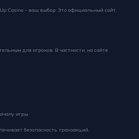
 Up Casino – ваш выбор. Это официальный сайт,
льным для игроков. В частности, на сайте
ачалу игры.
печивает безопасность транзакций.