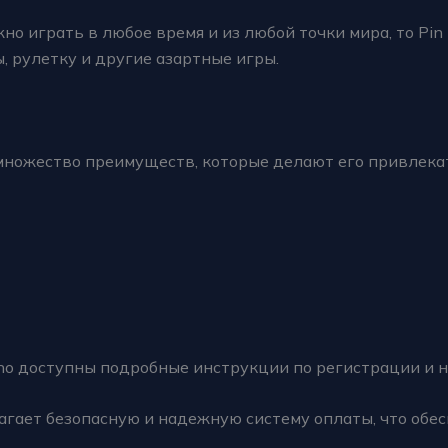
жно играть в любое время и из любой точки мира, то Pin
, рулетку и другие азартные игры.
множество преимуществ, которые делают его привлекате
ino доступны подробные инструкции по регистрации и н
агает безопасную и надежную систему оплаты, что обес