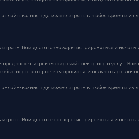
 онлайн-казино, где можно играть в любое время и из лю
 играть. Вам достаточно зарегистрироваться и начать 
й предлагает игрокам широкий спектр игр и услуг. Вам 
юбые игры, которые вам нравятся, и получать различны
 онлайн-казино, где можно играть в любое время и из лю
 играть. Вам достаточно зарегистрироваться и начать 