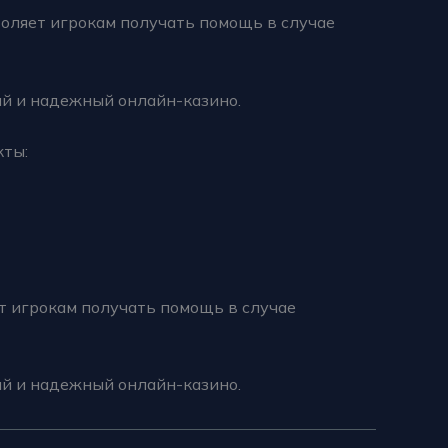
зволяет игрокам получать помощь в случае
ый и надежный онлайн-казино.
кты:
ет игрокам получать помощь в случае
ый и надежный онлайн-казино.