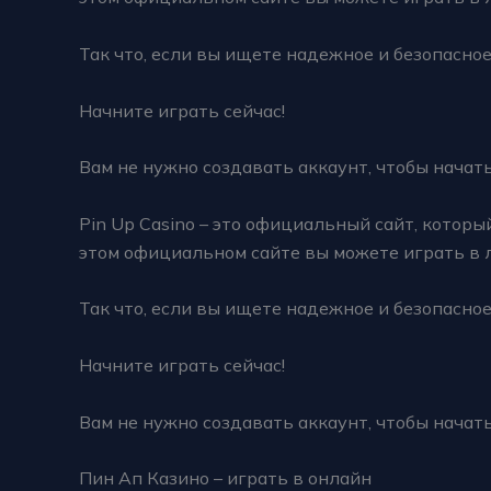
Так что, если вы ищете надежное и безопасное
Начните играть сейчас!
Вам не нужно создавать аккаунт, чтобы начать
Pin Up Casino – это официальный сайт, которы
этом официальном сайте вы можете играть в л
Так что, если вы ищете надежное и безопасное
Начните играть сейчас!
Вам не нужно создавать аккаунт, чтобы начать
Пин Ап Казино – играть в онлайн