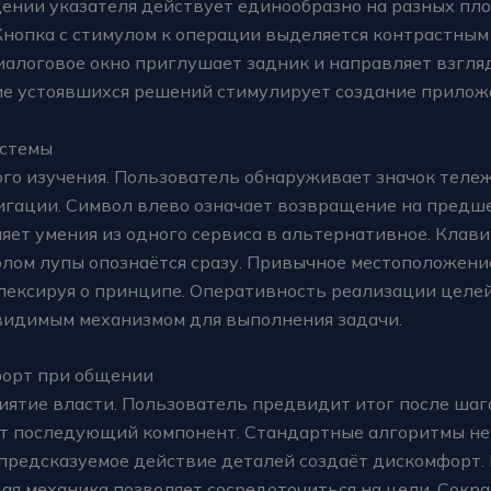
ении указателя действует единообразно на разных пл
Кнопка с стимулом к операции выделяется контрастным
алоговое окно приглушает задник и направляет взгля
 устоявшихся решений стимулирует создание прилож
истемы
го изучения. Пользователь обнаруживает значок тележ
игации. Символ влево означает возвращение на пред
яет умения из одного сервиса в альтернативное. Кла
волом лупы опознаётся сразу. Привычное местоположен
ексируя о принципе. Оперативность реализации целей
видимым механизмом для выполнения задачи.
форт при общении
ятие власти. Пользователь предвидит итог после шаг
т последующий компонент. Стандартные алгоритмы не 
редсказуемое действие деталей создаёт дискомфорт. К
ая механика позволяет сосредоточиться на цели. Сок