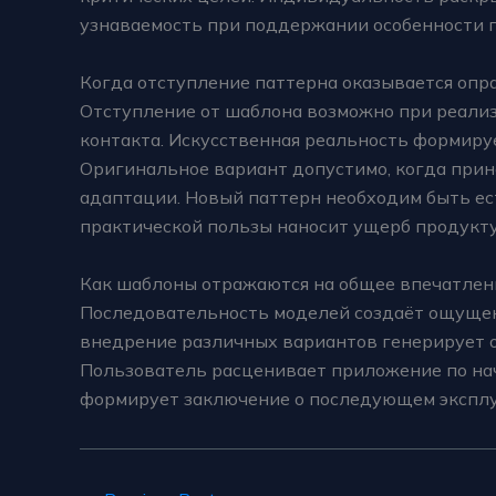
узнаваемость при поддержании особенности 
Когда отступление паттерна оказывается оп
Отступление от шаблона возможно при реали
контакта. Искусственная реальность формир
Оригинальное вариант допустимо, когда при
адаптации. Новый паттерн необходим быть ес
практической пользы наносит ущерб продукту
Как шаблоны отражаются на общее впечатлен
Последовательность моделей создаёт ощущени
внедрение различных вариантов генерирует 
Пользователь расценивает приложение по на
формирует заключение о последующем эксплу