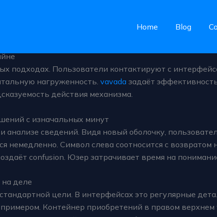
тернов в цифровом дизайне
Home
Blog
Co
айне
х подходах. Пользователи контактируют с интерфейса
нтальную нагруженность.
vavada
задаёт эффективность
дсказуемость действия механизма.
шений с изначальных минут
и анализе сведений. Видя новый оболочку, пользовате
я немедленно. Символ слева соотносится с возвратом 
оздаёт confusion. Юзер затрачивает время на пониман
 на деле
стандартной цели. В интерфейсах это регулярные дета
 примером. Контейнер приобретений в правом верхнем