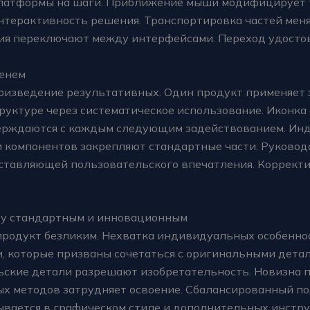
атформы на шаги. Приближение мыши модифицирует то
терактивность решения. Транспортировка частей меня
ия переключают между интерфейсами. Переход удосто
менем
оизведение результативных. Один продукт применяет 
уктуре через систематическое использование. Иконка 
верждаются с каждым следующим задействованием. Инд
 компонентов закрепляют стандартные части. Руковод
ставляющей пользовательского впечатления. Корректи
у стандартным и инновационным
родукт безликим. Нехватка индивидуальных особеннос
, которые призваны сочетаться с оригинальными дета
ские детали разрешают изобретательность. Новизна п
ых методов затрудняет освоение. Сбалансированный по
вается в графическом стиле и дополнительных инстру