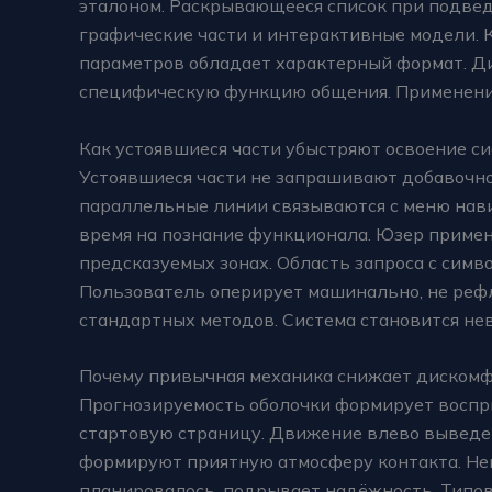
эталоном. Раскрывающееся список при подвед
графические части и интерактивные модели. 
параметров обладает характерный формат. Ди
специфическую функцию общения. Применение
Как устоявшиеся части убыстряют освоение с
Устоявшиеся части не запрашивают добавочно
параллельные линии связываются с меню нав
время на познание функционала. Юзер примен
предсказуемых зонах. Область запроса с сим
Пользователь оперирует машинально, не рефл
стандартных методов. Система становится не
Почему привычная механика снижает диском
Прогнозируемость оболочки формирует воспри
стартовую страницу. Движение влево выведе
формируют приятную атмосферу контакта. Неп
планировалось, подрывает надёжность. Типов