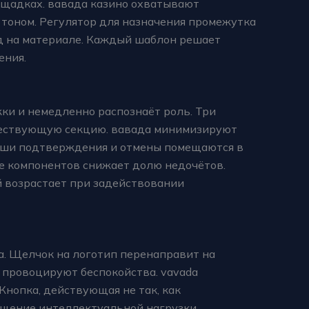
ощадках. вавада казино охватывают
 тоном. Регулятор для назначения промежутка
д на материале. Каждый шаблон решает
ения.
ки и немедленно распознаёт роль. Три
шествующую секцию. вавада минимизируют
виши подтверждения и отмены помещаются в
ие компонентов снижает долю недочётов.
 возрастает при задействовании
а. Щелчок на логотип перенаправит на
провоцируют беспокойства. vavada
нопка, действующая не так, как
ращение интеллектуальной нагрузки