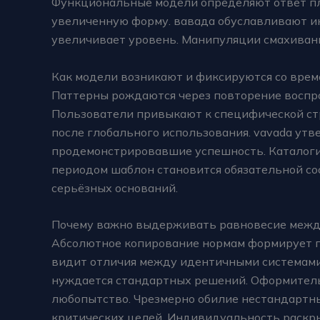
Функциональные модели определяют ответ пл
увеличенную форму. вавада обуславливают ин
увеличивает уровень. Манипуляции смахиван
Как модели возникают и фиксируются со вре
Паттерны рождаются через повторение воспр
Пользователи привыкают к специфической стр
после глобального использования. vavada ут
продемонстрировавшие успешность. Каталоги
периодом шаблон становится обязательной со
серьёзных оснований.
Почему важно выдерживать равновесие межд
Абсолютное копирование нормам формирует п
видит отличия между идентичными системами
нуждается стандартных решений. Оформитель
любопытство. Чрезмерно обилие нестандартн
критических целей. Индивидуальность раскры