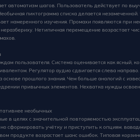
ет автоматизм шагов. Пользователь действует по выу
Необычная пиктограмма списка делается незамеченной
ает намеренного изучения. Промахи появляются при н
 неразбериху. Нетипичная перемещение возрастает чи
махов.
а
ждам пользователя. Система оценивается как ясный, ко
ивалентом. Регулятор аудио сдвигается слева направо
 основе прошлого знания. Чем больше аналогий с изве
едрении привычных элементов. Нехватка нужды освоен
ьтативнее необычных
е в целях с значительной повторяемостью эксплуатац
о сформировать учётку и приступить к опциям. вавад
вом продукте возрастает шанс ошибок. Типовая корзин