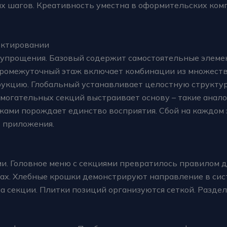
ых шагов. Креативность уместна в оформительских ко
ектировании
упрощения. Базовый содержит самостоятельные элемен
Промежуточный этаж включает комбинации из множеств
трукцию. Глобальный устанавливает целостную структ
могательных секций выстраивает основу – такие анал
ами порождает единство восприятия. Сбой на каждом э
 приложения.
. Головное меню с секциями превратилось правилом д
ах. Хлебные крошки демонстрируют направление в сист
 секции. Плитки позиций организуются сеткой. Разде