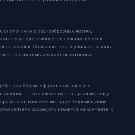
 аналогично в разнообразных частях,
мы несут идентичное назначение во всех
ость ошибок. Пользователь заучивает законы
тоянство системы создаёт позитивный
ействия. Форма оформления заказа с
кивания – это снижает путь к нужному шагу.
ти работают типовым методом. Перемещение
льзователь сосредотачивается на контенте, а