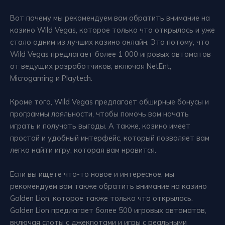
Вот почему мы рекомендуем вам обратить внимание на
казино Wild Vegas, которое только что открылось и уже
стало одним из лучших казино онлайн. Это потому, что
Wild Vegas предлагает более 1 000 игровых автоматов
от ведущих разработчиков, включая NetEnt,
Microgaming и Playtech.
Кроме того, Wild Vegas предлагает обширные бонусы и
программы лояльности, чтобы помочь вам начать
играть и получать выгоды. А также, казино имеет
простой и удобный интерфейс, который позволяет вам
легко найти игру, которая вам нравится.
Если вы ищете что-то новое и интересное, мы
рекомендуем вам также обратить внимание на казино
Golden Lion, которое также только что открылось.
Golden Lion предлагает более 500 игровых автоматов,
включая слоты с джекпотами и игры с реальными