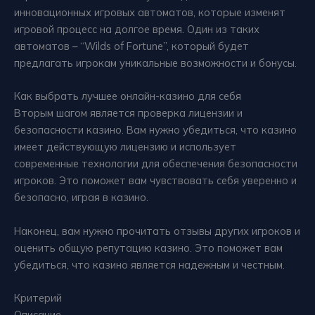
инновационных игровых автоматов, которые изменят
игровой процесс на долгое время. Один из таких
автоматов – “Wilds of Fortune”, который будет
предлагать игрокам уникальные возможности и бонусы.
Как выбрать лучшее онлайн-казино для себя
Вторым шагом является проверка лицензии и
безопасности казино. Вам нужно убедиться, что казино
имеет действующую лицензию и использует
современные технологии для обеспечения безопасности
игроков. Это поможет вам чувствовать себя уверенно и
безопасно, играя в казино.
Наконец, вам нужно прочитать отзывы других игроков и
оценить общую репутацию казино. Это поможет вам
убедиться, что казино является надежным и честным.
Критерий
Описание