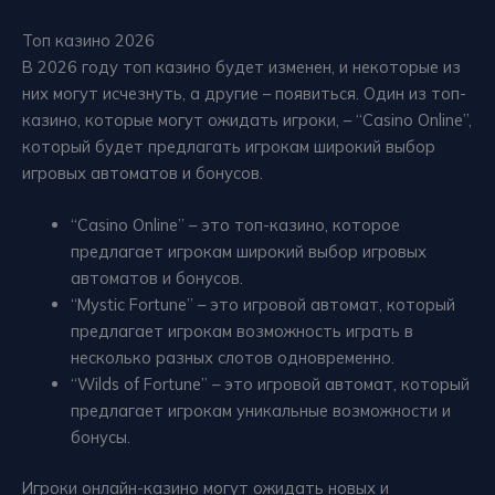
Топ казино 2026
В 2026 году топ казино будет изменен, и некоторые из
них могут исчезнуть, а другие – появиться. Один из топ-
казино, которые могут ожидать игроки, – “Casino Online”,
который будет предлагать игрокам широкий выбор
игровых автоматов и бонусов.
“Casino Online” – это топ-казино, которое
предлагает игрокам широкий выбор игровых
автоматов и бонусов.
“Mystic Fortune” – это игровой автомат, который
предлагает игрокам возможность играть в
несколько разных слотов одновременно.
“Wilds of Fortune” – это игровой автомат, который
предлагает игрокам уникальные возможности и
бонусы.
Игроки онлайн-казино могут ожидать новых и