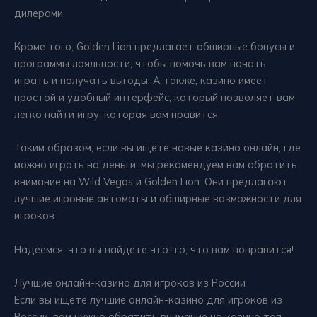
дилерами.
Кроме того, Golden Lion предлагает обширные бонусы и
программы лояльности, чтобы помочь вам начать
играть и получать выгоды. А также, казино имеет
простой и удобный интерфейс, который позволяет вам
легко найти игру, которая вам нравится.
Таким образом, если вы ищете новые казино онлайн, где
можно играть на деньги, мы рекомендуем вам обратить
внимание на Wild Vegas и Golden Lion. Они предлагают
лучшие игровые автоматы и обширные возможности для
игроков.
Надеемся, что вы найдете что-то, что вам понравится!
Лучшие онлайн-казино для игроков из России
Если вы ищете лучшие онлайн-казино для игроков из
России, вам нужно обратить внимание на казино топ,