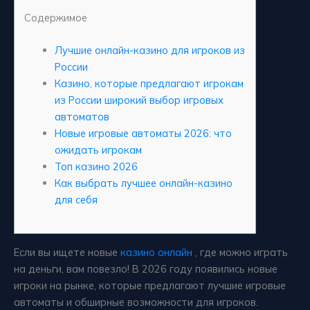
Содержимое
Лучшие онлайн-казино для игроков из
России
Казино, которые предлагают игрокам
из России широкий выбор игровых
автоматов
Новые игровые автоматы 2026: что
ожидать игрокам
Топ казино 2026
Как выбрать лучшее онлайн-казино
для себя
Если вы ищете новые
казино онлайн
, где можно играть
на деньги, вам повезло! В 2026 году появились новые
игроки на рынке, которые предлагают лучшие игровые
автоматы и обширные возможности для игроков.