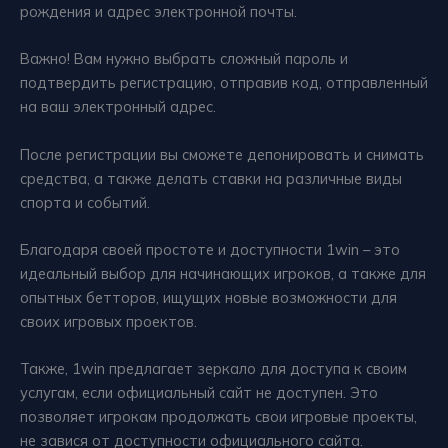
рождения и адрес электронной почты.
Важно! Вам нужно выбрать сложный пароль и
подтвердить регистрацию, отправив код, отправленный
на ваш электронный адрес.
После регистрации вы сможете депонировать и снимать
средства, а также делать ставки на различные виды
спорта и событий.
Благодаря своей простоте и доступности 1win – это
идеальный выбор для начинающих игроков, а также для
опытных бетторов, ищущих новые возможности для
своих игровых проектов.
Также, 1win предлагает зеркало для доступа к своим
услугам, если официальный сайт не доступен. Это
позволяет игрокам продолжать свои игровые проекты,
не завися от доступности официального сайта.