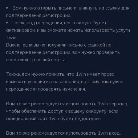
Вам нужно открыть письмо и кликнуть на ссылку для
подтверждения регистрации.
После подтверждения, ваш аккаунт будет
активирован, и вы сможете начать использовать услуги
1win.
Важно: если вы не получили письмо с ссылкой на
подтверждение регистрации, вам нужно проверить
спам-фильтр вашей почты.
Также, вам нужно помнить, что 1win имеет право
изменять условия использования, поэтому вам нужно
периодически проверять изменения.
Вам также рекомендуется использовать 1win зеркало,
чтобы обеспечить доступ к вашему аккаунту, если
официальный сайт 1win будет недоступен.
Вам также рекомендуется использовать 1win вход,