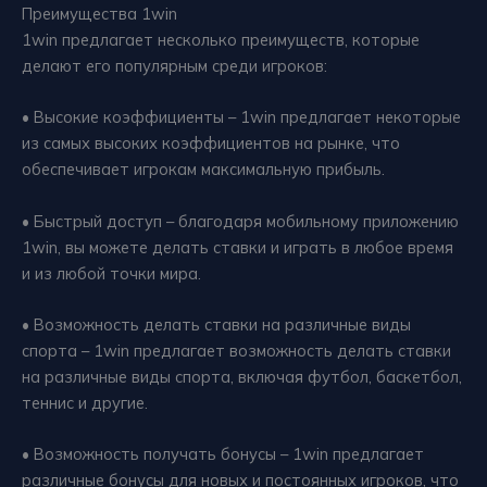
Преимущества 1win
1win предлагает несколько преимуществ, которые
делают его популярным среди игроков:
• Высокие коэффициенты – 1win предлагает некоторые
из самых высоких коэффициентов на рынке, что
обеспечивает игрокам максимальную прибыль.
• Быстрый доступ – благодаря мобильному приложению
1win, вы можете делать ставки и играть в любое время
и из любой точки мира.
• Возможность делать ставки на различные виды
спорта – 1win предлагает возможность делать ставки
на различные виды спорта, включая футбол, баскетбол,
теннис и другие.
• Возможность получать бонусы – 1win предлагает
различные бонусы для новых и постоянных игроков, что