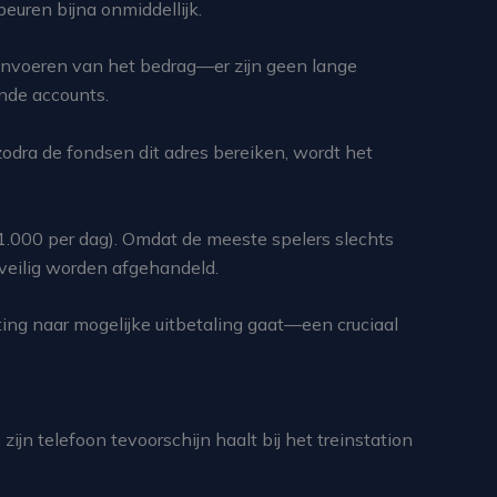
euren bijna onmiddellijk.
invoeren van het bedrag—er zijn geen lange
ende accounts.
zodra de fondsen dit adres bereiken, wordt het
1.000 per dag). Omdat de meeste spelers slechts
 veilig worden afgehandeld.
ing naar mogelijke uitbetaling gaat—een cruciaal
ijn telefoon tevoorschijn haalt bij het treinstation