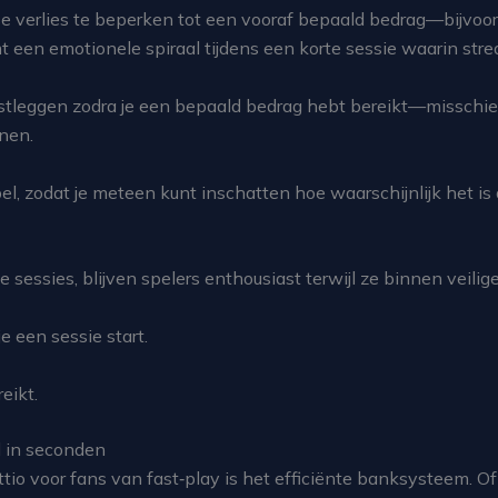
lijkse verlies te beperken tot een vooraf bepaald bedrag—bi
mt een emotionele spiraal tijdens een korte sessie waarin st
 vastleggen zodra je een bepaald bedrag hebt bereikt—missch
nnen.
el, zodat je meteen kunt inschatten hoe waarschijnlijk het is 
sessies, blijven spelers enthousiast terwijl ze binnen veilig
e een sessie start.
eikt.
d in seconden
io voor fans van fast‑play is het efficiënte banksysteem. Of 