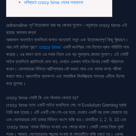
ভবিষ্যতে crazy time গেমের সম্ভাবনা
adrenaline-পূর্ণ উত্তেজনা আর বড় জেতার সুযোগ – শুধুমাত্র crazy time-এই
রয়েছে আপনার জন্য!
আজকাল অনলাইন ক্যাসিনো জগতে অনেকেই নতুন এবং উত্তেজনাপূর্ণ কিছু খুঁজছেন।
আর সেই চাহিদা পূরণে ‘
crazy time
’ একটি জনপ্রিয় গেম হিসেবে দ্রুত পরিচিতি লাভ
করেছে। এর কারণ হলো এর সহজ নিয়ম এবং বড় পুরস্কার জেতার সুযোগ। এই গেমটি
লাইভ ক্যাসিনো প্ল্যাটফর্মে খেলা যায়, যেখানে একজন লাইভ ডিলার গেমটি পরিচালনা
করেন। খেলোয়াড়রা বিভিন্ন মাল্টিপ্লায়ার বেট করতে পারে এবং তাদের ভাগ্য পরীক্ষা
করতে পারে। দ্রুতগতির অ্যাকশন এবং সামাজিক মিথস্ক্রিয়ার সমন্বয় এটিকে বিশেষ
করে তুলেছে।
crazy time গেমটি কি এবং কিভাবে খেলতে হয়?
crazy time হলো একটি লাইভ ক্যাসিনো গেম, যা Evolution Gaming দ্বারা
তৈরি করা হয়েছে। এটি একটি গেম শো-এর মতো, যেখানে একটি বড় চাকা ঘোরানো হয়
এবং খেলোয়াড়রা সেই চাকার বিভিন্ন অংশে বাজি ধরে। চাকাটিতে 1, 2, 5, 10 এবং
‘crazy time’ নামক বিভিন্ন সংখ্যা এবং ক্ষেত্র থাকে। গেমটি খেলার নিয়ম খুবই
সহজ। প্রথমে, খেলোয়াড়দের পছন্দের সংখ্যা বা ক্ষেত্রটিতে বাজি ধরতে হয়। এরপর