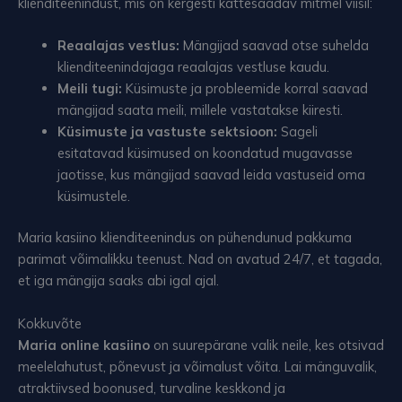
klienditeenindust, mis on kergesti kättesaadav mitmel viisil:
Reaalajas vestlus:
Mängijad saavad otse suhelda
klienditeenindajaga reaalajas vestluse kaudu.
Meili tugi:
Küsimuste ja probleemide korral saavad
mängijad saata meili, millele vastatakse kiiresti.
Küsimuste ja vastuste sektsioon:
Sageli
esitatavad küsimused on koondatud mugavasse
jaotisse, kus mängijad saavad leida vastuseid oma
küsimustele.
Maria kasiino klienditeenindus on pühendunud pakkuma
parimat võimalikku teenust. Nad on avatud 24/7, et tagada,
et iga mängija saaks abi igal ajal.
Kokkuvõte
Maria online kasiino
on suurepärane valik neile, kes otsivad
meelelahutust, põnevust ja võimalust võita. Lai mänguvalik,
atraktiivsed boonused, turvaline keskkond ja