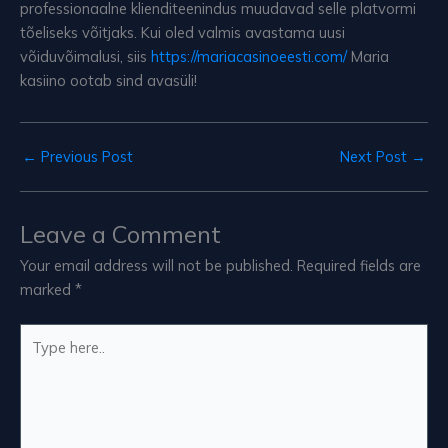
professionaalne klienditeenindus muudavad selle platvormi
tõeliseks võitjaks. Kui oled valmis avastama uusi
võiduvõimalusi, siis
https://mariacasinoeesti.com/
Maria
kasiino ootab sind avasüli!
←
Previous Post
Next Post
→
Leave a Comment
Your email address will not be published.
Required fields are
marked
*
Type
here..