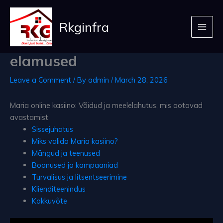
Maria online kasiinos
Skip
to
avanevad uued
Rkginfra
content
võiduvõimalused ja
elamused
Leave a Comment
/ By
admin
/
March 28, 2026
Maria online kasiino: Võidud ja meelelahutus, mis ootavad
avastamist
Sissejuhatus
Miks valida Maria kasiino?
Mängud ja teenused
Boonused ja kampaaniad
Turvalisus ja litsentseerimine
Klienditeenindus
Kokkuvõte