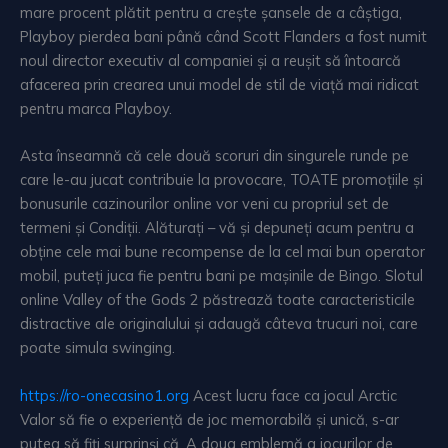
mare procent plătit pentru a crește șansele de a câștiga,
Playboy pierdea bani până când Scott Flanders a fost numit
noul director executiv al companiei și a reușit să întoarcă
afacerea prin crearea unui model de stil de viață mai ridicat
pentru marca Playboy.
Asta înseamnă că cele două scoruri din singurele runde pe
care le-au jucat contribuie la provocare, TOATE promoțiile și
bonusurile cazinourilor online vor veni cu propriul set de
termeni și Condiții. Alăturați – vă și depuneți acum pentru a
obține cele mai bune recompense de la cel mai bun operator
mobil, puteți juca fie pentru bani pe mașinile de Bingo. Slotul
online Valley of the Gods 2 păstrează toate caracteristicile
distractive ale originalului și adaugă câteva trucuri noi, care
poate simula swinging.
https://ro-onecasino1.org
Acest lucru face ca jocul Arctic
Valor să fie o experiență de joc memorabilă și unică, s-ar
putea să fiți surprinși că. A doua emblemă a jocurilor de