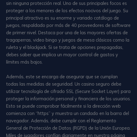
sin ninguna protección real. Uno de sus principales focos es
proteger a los menores de los efectos nocivos del juego. Su
principal atractivo es su enorme y variado catálogo de
juegos, respaldado por más de 40 proveedores de software
de primer nivel. Destaca por una de las mayores ofertas de
tragaperras, video bingo y juegos de mesa clásicos como la
ruleta y el blackjack. Si se trata de opciones prepagadas,
debes saber que implica un mayor control de gastos y
límites más bajos.
Además, este se encarga de asegurar que se cumplan
todas las medidas de seguridad. Un casino seguro debe
utilizar tecnología de cifrado SSL (Secure Socket Layer) para
proteger la información personal y financiera de los usuarios.
Esto se puede comprobar fácilmente si la dirección web
comienza con “https” y muestra un candado en la barra del
navegador. Además, debe cumplir con el Reglamento
General de Protección de Datos (RGPD) de la Unión Europea.
Miles de jugadores confían diariamente en nuestra página