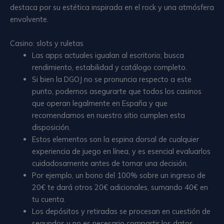
destaca por su estética inspirada en el rock y una atmósfera
envolvente.
Casino: slots y ruletas
Las apps actuales igualan al escritorio; busca
rendimiento, estabilidad y catálogo completo.
Si bien la DGOJ no se pronuncia respecto a este
punto, podemos asegurarte que todos los casinos
que operan legalmente en España y que
recomendamos en nuestro sitio cumplen esta
disposición.
Estos elementos son la espina dorsal de cualquier
experiencia de juego en línea, y es esencial evaluarlos
cuidadosamente antes de tomar una decisión.
Por ejemplo, un bono del 100% sobre un ingreso de
20€ te dará otros 20€ adicionales, sumando 40€ en
tu cuenta.
Los depósitos y retiradas se procesan en cuestión de
segundos y no es necesario compartir los datos