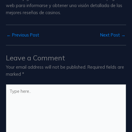
web para informarse y obtener una visión detallada de las
mejores reseñas de casinos.
←
Previous Post
Next Post
→
Leave a Comment
Your email address will not be published.
Required fields are
marked
*
Type
here..