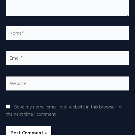
Name*
Email*
Website
Save my name, email, and website in this browser for
the next time I comment.