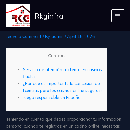
Casinos online en España ️
Skip
to
Los sitios seguros y fiables
Rkginfra
content
2026
Leave a Comment
/ By
admin
/
April 15, 2026
Content
Servicio de atención al cliente en casinos
fiables
¿Por qué es importante la concesión de
licencias para los casinos online seguros?
Juego responsable en España
Teniendo en cuenta que debes proporcionar tu información
personal cuando te registras en un casino online, necesitas