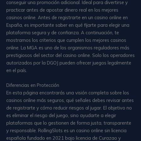
conseguir una promoción adicional. Ideal para divertirse y
practicar antes de apostar dinero real en los mejores
casinos online. Antes de registrarte en un casino online en
España, es importante saber en qué fijarte para elegir una
plataforma segura y de confianza. A continuación, te
mostramos los criterios que cumplen los mejores casinos
online. La MGA es uno de los organismos reguladores más
prestigiosos del sector del casino online. Solo los operadores
autorizados por la DGOJ pueden ofrecer juegos legalmente
en el país.
Diferencias en Protección
En esta página encontrarás una visión completa sobre los
casinos online más seguros, qué señales debes revisar antes
de registrarte y cómo reducir riesgos al jugar. El objetivo no
es eliminar el riesgo del juego, sino ayudarte a elegir
plataformas que lo gestionen de forma justa, transparente
y responsable. RollingSlots es un casino online sin licencia
española fundado en 2021 bajo licencia de Curazao y