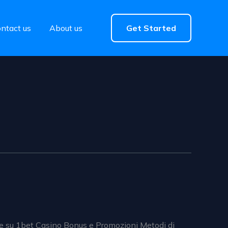
ntact us
About us
Get Started
are su 1bet Casino Bonus e Promozioni Metodi di