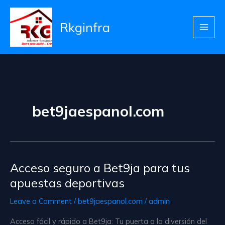
Skip
to
Rkginfra
content
bet9jaespanol.com
Acceso seguro a Bet9ja para tus
apuestas deportivas
Leave a Comment
/
bet9jaespanol.com
/
admin
Acceso fácil y rápido a Bet9ja: Tu puerta a la diversión del