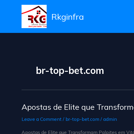
Skip
to
Rkginfra
content
br-top-bet.com
Apostas de Elite que Transform
Leave a Comment
/
br-top-bet.com
/
admin
Apostas de Elite que Transformam Palpites em Vitór