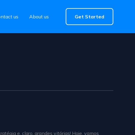
ntact us
About us
Get Started
tégia e, claro, grandes vitórias! Hoje, vamos