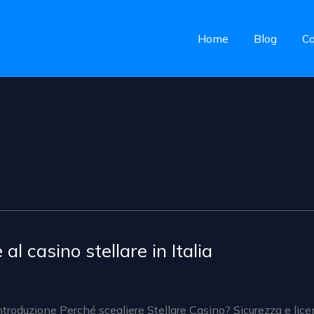
Home
Blog
Co
 al casino stellare in Italia
 Introduzione Perché scegliere Stellare Casino? Sicurezza e lic