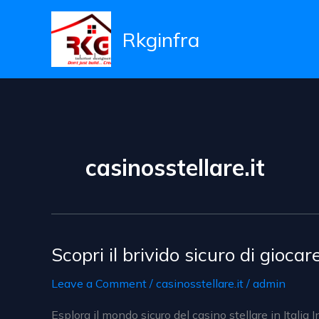
Skip
to
Rkginfra
content
casinosstellare.it
Scopri il brivido sicuro di giocare
Leave a Comment
/
casinosstellare.it
/
admin
Esplora il mondo sicuro del casino stellare in Italia