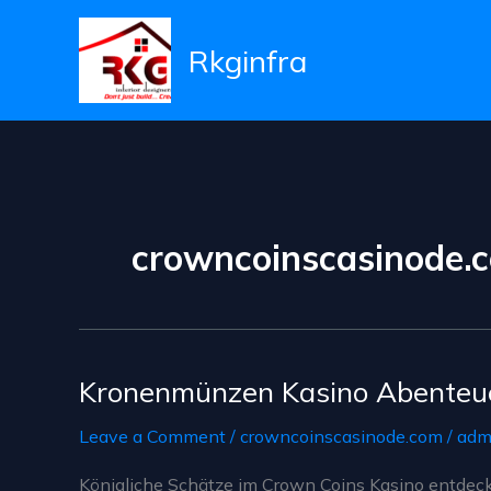
Skip
to
Rkginfra
content
crowncoinscasinode.
Kronenmünzen Kasino Abenteue
Leave a Comment
/
crowncoinscasinode.com
/
adm
Königliche Schätze im Crown Coins Kasino entdeck