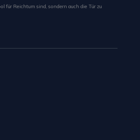
l für Reichtum sind, sondern auch die Tür zu