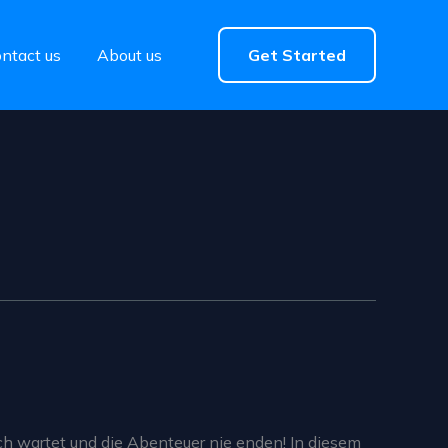
ntact us
About us
Get Started
h wartet und die Abenteuer nie enden! In diesem