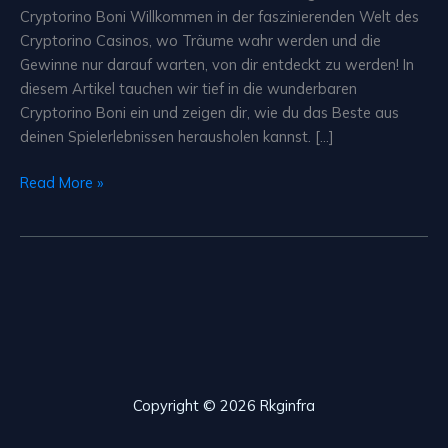
Cryptorino Boni Willkommen in der faszinierenden Welt des
Cryptorino Casinos, wo Träume wahr werden und die
Gewinne nur darauf warten, von dir entdeckt zu werden! In
diesem Artikel tauchen wir tief in die wunderbaren
Cryptorino Boni ein und zeigen dir, wie du das Beste aus
deinen Spielerlebnissen herausholen kannst. […]
Entfessle
Read More »
deinen
Gewinnrausch
mit
den
magischen
Cryptorino
Boni
Copyright © 2026 Rkginfra