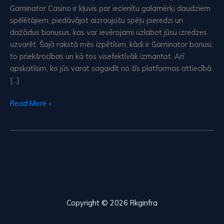
Gaminator Casino ir kļuvis par iecienītu galamērķi daudziem
spēlētājiem, piedāvājot aizraujošu spēļu pieredzi un
dažādus bonusus, kas var ievērojami uzlabot jūsu izredzes
uzvarēt. Šajā rakstā mēs izpētīsim, kādi ir Gaminator bonusi,
to priekšrocības un kā tos visefektīvāk izmantot. Arī
apskatīsim, ko jūs varat sagaidīt no šīs platformas attiecībā
[…]
Gaminator
Read More »
bonusa
noslēpumi
kas
pārveido
spēļu
pieredzi
Copyright © 2026 Rkginfra