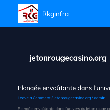
Skip
to
Rkginfra
content
jetonrougecasino.org
Plongée envoûtante dans l’unive
Leave a Comment
/
jetonrougecasino.org
/
admin
Plongée envoûtante dans l’univers du jeton rouge c