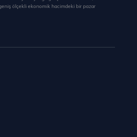
e geniş ölçekli ekonomik hacimdeki bir pazar