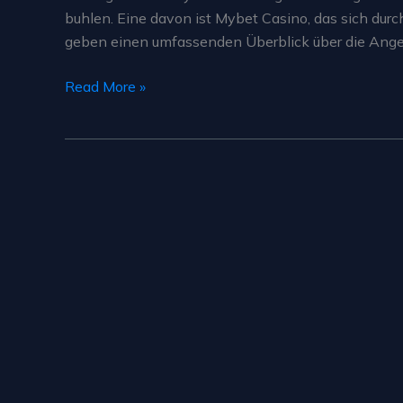
buhlen. Eine davon ist Mybet Casino, das sich durch
geben einen umfassenden Überblick über die Angeb
Unvergessliche
Read More »
Mybet
Erfahrungen
für
mutige
Wettenthusiasten