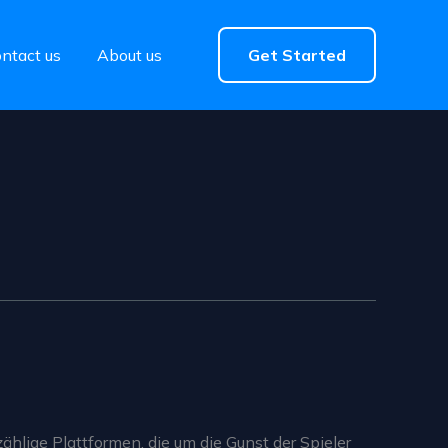
ntact us
About us
Get Started
hlige Plattformen, die um die Gunst der Spieler