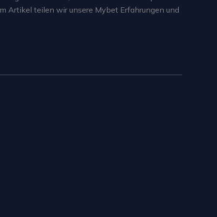
sem Artikel teilen wir unsere Mybet Erfahrungen und