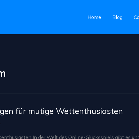
Home
Blog
Co
om
gen für mutige Wettenthusiasten
n
nthusiasten In der Welt des Online-Glücksspiels gibt es unzä