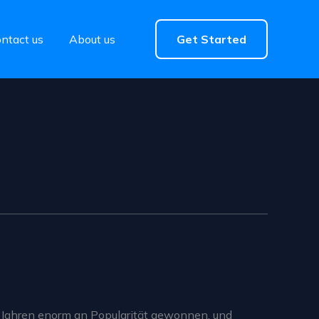
ntact us
About us
Get Started
n Jahren enorm an Popularität gewonnen, und