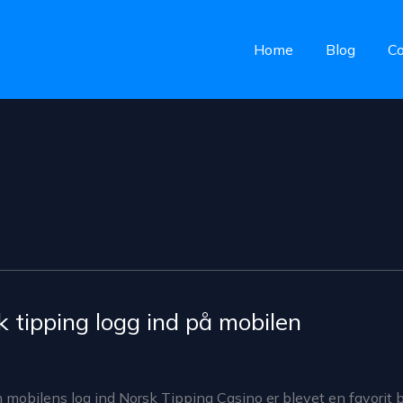
Home
Blog
Co
k tipping logg ind på mobilen
mobilens log ind Norsk Tipping Casino er blevet en favorit b