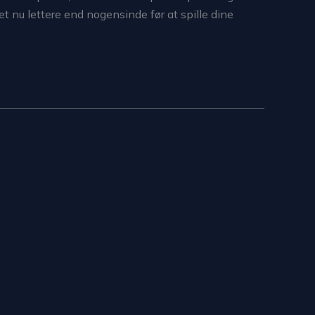
t nu lettere end nogensinde før at spille dine