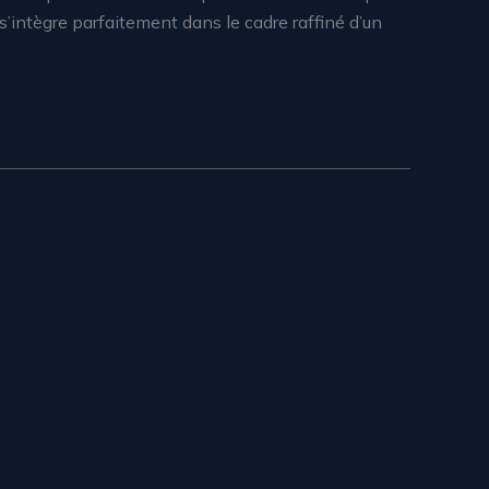
’intègre parfaitement dans le cadre raffiné d’un