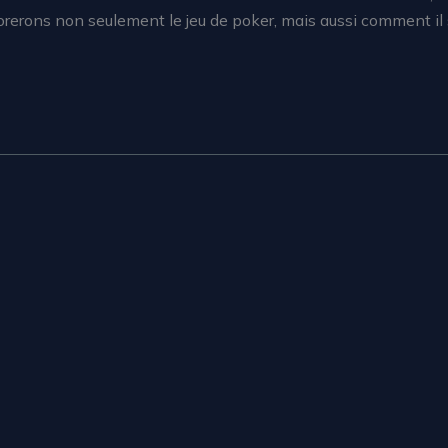
rerons non seulement le jeu de poker, mais aussi comment il s