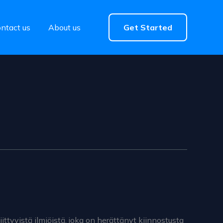
ntact us
About us
Get Started
tyvistä ilmiöistä, joka on herättänyt kiinnostusta