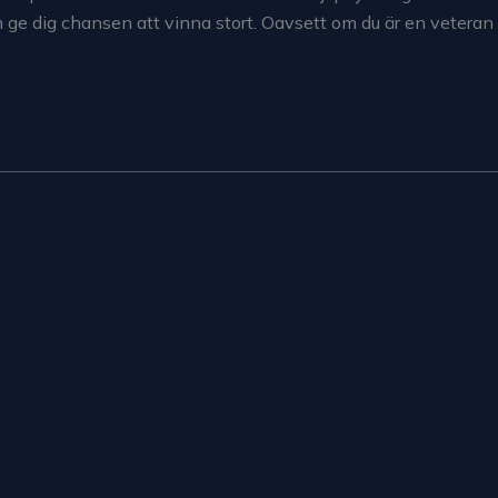
 ge dig chansen att vinna stort. Oavsett om du är en veteran i