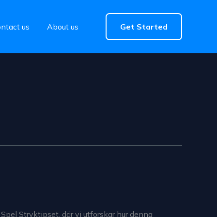
ntact us
About us
Get Started
pel Stryktipset, där vi utforskar hur denna