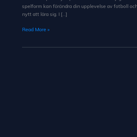
spelform kan förändra din upplevelse av fotboll och
nytt att lära sig. I […]
Svenska
Read More »
Spel
Stryktipset
En
Vinnande
Strategi
för
Fotbollsälskare