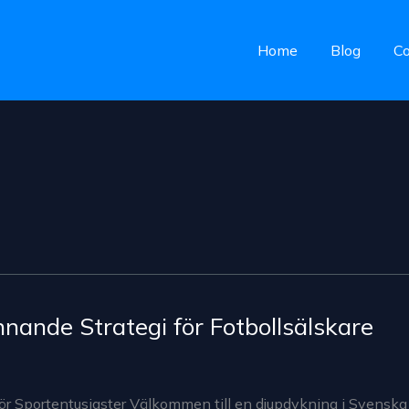
Home
Blog
Co
nande Strategi för Fotbollsälskare
ör Sportentusiaster Välkommen till en djupdykning i Svenska S