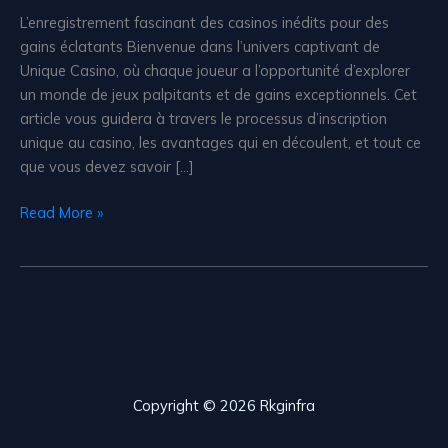
L’enregistrement fascinant des casinos inédits pour des
gains éclatants Bienvenue dans l’univers captivant de
Unique Casino, où chaque joueur a l’opportunité d’explorer
un monde de jeux palpitants et de gains exceptionnels. Cet
article vous guidera à travers le processus d’inscription
unique au casino, les avantages qui en découlent, et tout ce
que vous devez savoir […]
L’enregistrement
Read More »
fascinant
des
casinos
inédits
pour
des
gains
éclatants
Copyright © 2026 Rkginfra