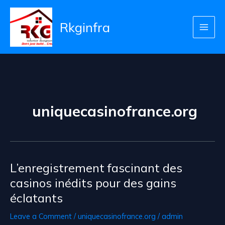
Skip
to
Rkginfra
content
uniquecasinofrance.org
L’enregistrement fascinant des
casinos inédits pour des gains
éclatants
Leave a Comment
/
uniquecasinofrance.org
/
admin