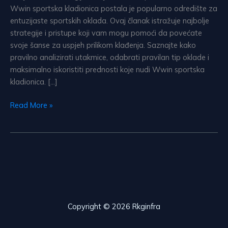
Wwin sportska kladionica postala je popularno odredište za
entuzijaste sportskih oklada. Ovaj članak istražuje najbolje
strategije i pristupe koji vam mogu pomoći da povećate
svoje šanse za uspjeh prilikom klađenja. Saznajte kako
pravilno analizirati utakmice, odabrati pravilan tip oklade i
maksimalno iskoristiti prednosti koje nudi Wwin sportska
kladionica. […]
Pobjednička
Read More »
strategija
u
svijetu
Wwin
sportske
kladionice
Copyright © 2026 Rkginfra