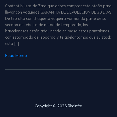
Content blusas de Zara que debes comprar este otoño para
llevar con vaqueros GARANTÍA DE DEVOLUCIÓN DE 30 DÍAS
De tiro alto con chaqueta vaquera Formando parte de su
sección de rebajas de mitad de temporada, las
barcelonesas están adquiriendo en masa estos pantalones
con estampado de leopardo y te adelantamos que su stock
está […]
Los
Read More »
pantalones
de
estampado
animal
perfecto
están
en
Zara
Copyright © 2026 Rkginfra
y