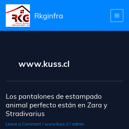
Skip
to
Rkginfra
content
www.kuss.cl
Los pantalones de estampado
animal perfecto están en Zara y
Stradivarius
Leave a Comment
/
www.kuss.cl
/
admin