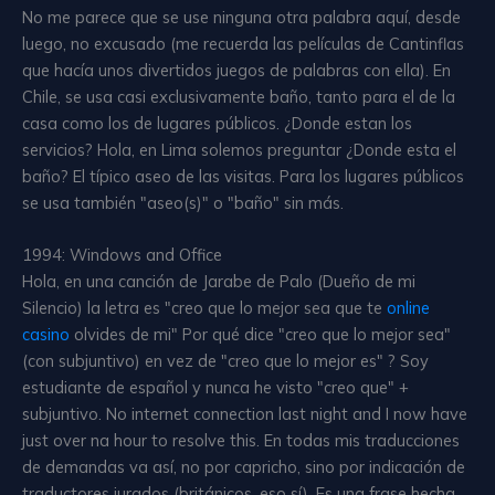
No me parece que se use ninguna otra palabra aquí, desde
luego, no excusado (me recuerda las películas de Cantinflas
que hacía unos divertidos juegos de palabras con ella). En
Chile, se usa casi exclusivamente baño, tanto para el de la
casa como los de lugares públicos. ¿Donde estan los
servicios? Hola, en Lima solemos preguntar ¿Donde esta el
baño? El típico aseo de las visitas. Para los lugares públicos
se usa también "aseo(s)" o "baño" sin más.
1994: Windows and Office
Hola, en una canción de Jarabe de Palo (Dueño de mi
Silencio) la letra es "creo que lo mejor sea que te
online
casino
olvides de mi" Por qué dice "creo que lo mejor sea"
(con subjuntivo) en vez de "creo que lo mejor es" ? Soy
estudiante de español y nunca he visto "creo que" +
subjuntivo. No internet connection last night and I now have
just over na hour to resolve this. En todas mis traducciones
de demandas va así, no por capricho, sino por indicación de
traductores jurados (británicos, eso sí). Es una frase hecha,