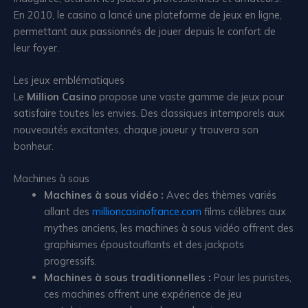
En 2010, le casino a lancé une plateforme de jeux en ligne,
permettant aux passionnés de jouer depuis le confort de
leur foyer.
Les jeux emblématiques
Le
Million Casino
propose une vaste gamme de jeux pour
satisfaire toutes les envies. Des classiques intemporels aux
nouveautés excitantes, chaque joueur y trouvera son
bonheur.
Machines à sous
Machines à sous vidéo :
Avec des thèmes variés
allant des
millioncasinofrance.com
films célèbres aux
mythes anciens, les machines à sous vidéo offrent des
graphismes époustouflants et des jackpots
progressifs.
Machines à sous traditionnelles :
Pour les puristes,
ces machines offrent une expérience de jeu