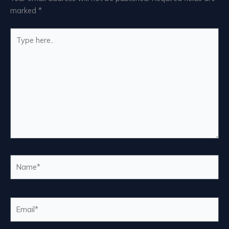
marked
*
Type
here..
Name*
Email*