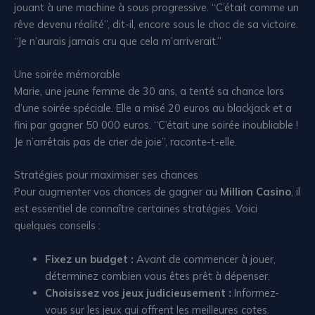
jouant à une machine à sous progressive. “C’était comme un
rêve devenu réalité”, dit-il, encore sous le choc de sa victoire.
“Je n’aurais jamais cru que cela m’arriverait.”
Une soirée mémorable
Marie, une jeune femme de 30 ans, a tenté sa chance lors
d’une soirée spéciale. Elle a misé 20 euros au blackjack et a
fini par gagner 50 000 euros. “C’était une soirée inoubliable !
Je n’arrêtais pas de crier de joie”, raconte-t-elle.
Stratégies pour maximiser ses chances
Pour augmenter vos chances de gagner au
Million Casino
, il
est essentiel de connaître certaines stratégies. Voici
quelques conseils :
Fixez un budget :
Avant de commencer à jouer,
déterminez combien vous êtes prêt à dépenser.
Choisissez vos jeux judicieusement :
Informez-
vous sur les jeux qui offrent les meilleures cotes.