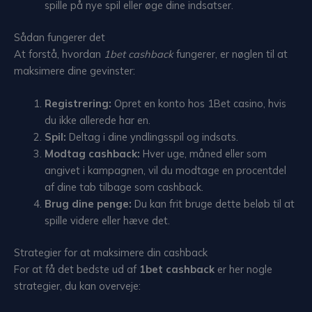
spille på nye spil eller øge dine indsatser.
Sådan fungerer det
At forstå, hvordan
1bet cashback
fungerer, er nøglen til at
maksimere dine gevinster:
Registrering:
Opret en konto hos 1Bet casino, hvis
du ikke allerede har en.
Spil:
Deltag i dine yndlingsspil og indsats.
Modtag cashback:
Hver uge, måned eller som
angivet i kampagnen, vil du modtage en procentdel
af dine tab tilbage som cashback.
Brug dine penge:
Du kan frit bruge dette beløb til at
spille videre eller hæve det.
Strategier for at maksimere din cashback
For at få det bedste ud af
1bet cashback
er her nogle
strategier, du kan overveje: