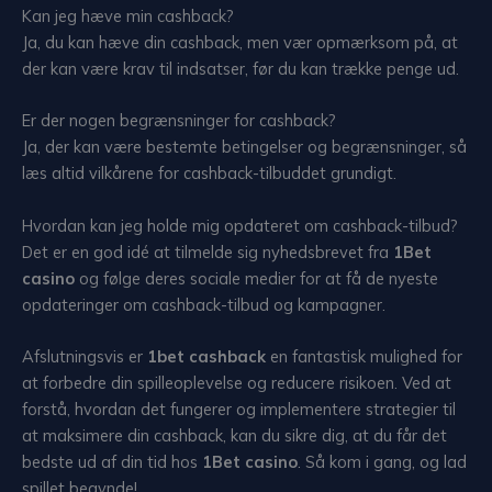
Kan jeg hæve min cashback?
Ja, du kan hæve din cashback, men vær opmærksom på, at
der kan være krav til indsatser, før du kan trække penge ud.
Er der nogen begrænsninger for cashback?
Ja, der kan være bestemte betingelser og begrænsninger, så
læs altid vilkårene for cashback-tilbuddet grundigt.
Hvordan kan jeg holde mig opdateret om cashback-tilbud?
Det er en god idé at tilmelde sig nyhedsbrevet fra
1Bet
casino
og følge deres sociale medier for at få de nyeste
opdateringer om cashback-tilbud og kampagner.
Afslutningsvis er
1bet cashback
en fantastisk mulighed for
at forbedre din spilleoplevelse og reducere risikoen. Ved at
forstå, hvordan det fungerer og implementere strategier til
at maksimere din cashback, kan du sikre dig, at du får det
bedste ud af din tid hos
1Bet casino
. Så kom i gang, og lad
spillet begynde!