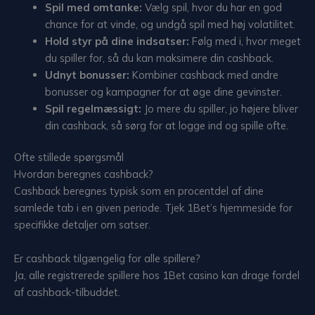
Spil med omtanke:
Vælg spil, hvor du har en god
chance for at vinde, og undgå spil med høj volatilitet.
Hold styr på dine indsatser:
Følg med i, hvor meget
du spiller for, så du kan maksimere din cashback.
Udnyt bonusser:
Kombiner cashback med andre
bonusser og kampagner for at øge dine gevinster.
Spil regelmæssigt:
Jo mere du spiller, jo højere bliver
din cashback, så sørg for at logge ind og spille ofte.
Ofte stillede spørgsmål
Hvordan beregnes cashback?
Cashback beregnes typisk som en procentdel af dine
samlede tab i en given periode. Tjek 1Bet’s hjemmeside for
specifikke detaljer om satser.
Er cashback tilgængelig for alle spillere?
Ja, alle registrerede spillere hos 1Bet casino kan drage fordel
af cashback-tilbuddet.