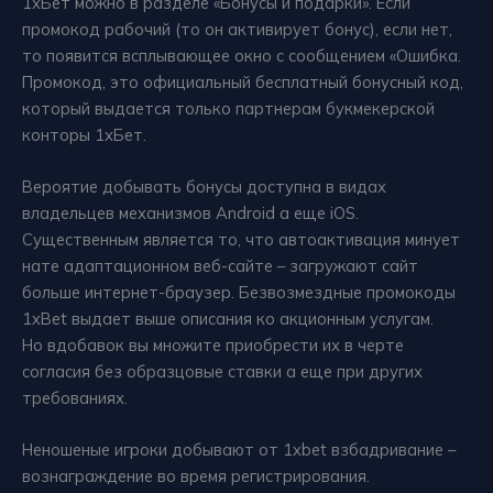
1хБет можно в разделе «Бонусы и подарки». Если
промокод рабочий (то он активирует бонус), если нет,
то появится всплывающее окно с сообщением «Ошибка.
Промокод, это официальный бесплатный бонусный код,
который выдается только партнерам букмекерской
конторы 1хБет.
Вероятие добывать бонусы доступна в видах
владельцев механизмов Android а еще iOS.
Существенным является то, что автоактивация минует
нате адаптационном веб-сайте – загружают сайт
больше интернет-браузер. Безвозмездные промокоды
1xBet выдает выше описания ко акционным услугам.
Но вдобавок вы множите приобрести их в черте
согласия без образцовые ставки а еще при других
требованиях.
Неношеные игроки добывают от 1xbet взбадривание –
вознаграждение во время регистрирования.