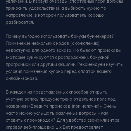
увлечений.
В первую очередь (спортивные пари должны
приносить удовольствие), а выбирать нужно то
направление, в котором пользователь хорошо
разбирается.
Почему выгодно использовать бонусы букмекеров?
Применение нескольких кодов (к сожалению),
недоступно для одного заказа. Но бывают промокоды
(которые суммируются с распродажей), бонусной
программой или другими акциями. Рекомендуем изучить
условия применения купона перед оплатой вашего
онлайн-заказа.
В каждом из представленных способов открыть
учетную запись предусмотрено отдельное поле под
названием «Введите промокод (при наличии)». Очень
часто можно услышать различные вопросы – как
ставить с промокодом? Для удобства своих клиентов
игровая веб-площадка 1 x Bet предоставляет