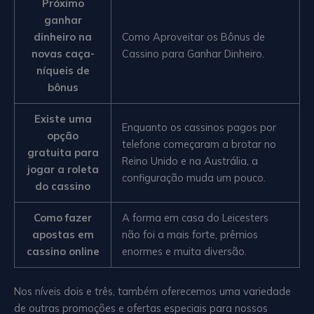
Próximo
ganhar
dinheiro na
Como Aproveitar os Bônus de
novas caça-
Cassino para Ganhar Dinheiro.
níqueis de
bônus
Existe uma
Enquanto os cassinos pagos por
opção
telefone começaram a brotar no
gratuita para
Reino Unido e na Austrália, a
jogar a roleta
configuração muda um pouco.
do cassino
Como fazer
A forma em casa do Leicesters
apostas em
não foi a mais forte, prêmios
cassino online
enormes e muita diversão.
Nos níveis dois e três, também oferecemos uma variedade
de outras promoções e ofertas especiais para nossos