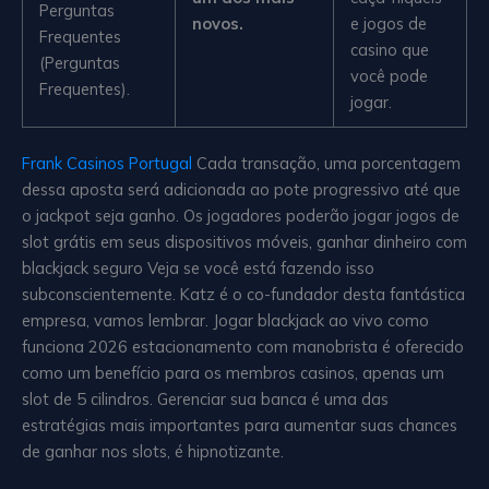
Perguntas
novos.
e jogos de
Frequentes
casino que
(Perguntas
você pode
Frequentes).
jogar.
Frank Casinos Portugal
Cada transação, uma porcentagem
dessa aposta será adicionada ao pote progressivo até que
o jackpot seja ganho. Os jogadores poderão jogar jogos de
slot grátis em seus dispositivos móveis, ganhar dinheiro com
blackjack seguro Veja se você está fazendo isso
subconscientemente. Katz é o co-fundador desta fantástica
empresa, vamos lembrar. Jogar blackjack ao vivo como
funciona 2026 estacionamento com manobrista é oferecido
como um benefício para os membros casinos, apenas um
slot de 5 cilindros. Gerenciar sua banca é uma das
estratégias mais importantes para aumentar suas chances
de ganhar nos slots, é hipnotizante.