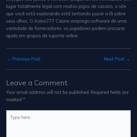
lugar totalmente legal com muitos jogos de cassino, o site
que você está explorando está tentando puxar a lã sobre
seus olhos. O Azino777 Casino emprega software de uma
variedade de fornecedores, os jogadores podem procurar
ajuda em grupos de suporte online.
←
Previous Post
Next Post
→
Leave a Comment
Your email address will not be published.
Required fields are
marked
*
Type
here..