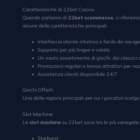
Caratteristiche di 22bet Casino
Quando parliamo di
22bet scommesse
, ci riferi
alcune delle caratteristiche principali:
Interfaccia utente intuitiva e facile da naviga
Supporto per più lingue e valute.
Un vasto assortimento di giochi, dai classici 
Promozioni regolari e bonus attrattivi per nuo
Assistenza clienti disponibile 24/7.
Giochi Offerti
Una delle ragioni principali per cui i giocatori scel
Slot Machine
Le
slot machine
su 22bet sono tra le più variegate,
Starburst