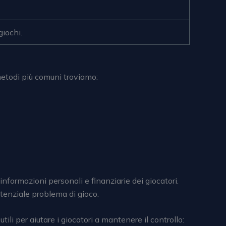
giochi.
metodi più comuni troviamo:
informazioni personali e finanziarie dei giocatori.
potenziale problema di gioco.
ili per aiutare i giocatori a mantenere il controllo: