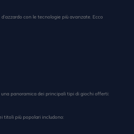
co d’azzardo con le tecnologie più avanzate. Ecco
una panoramica dei principali tipi di giochi offerti:
 titoli più popolari includono: