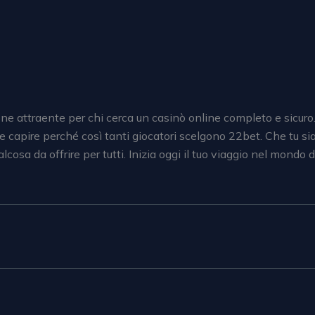
e attraente per chi cerca un casinò online completo e sicuro
le capire perché così tanti giocatori scelgono 22bet. Che tu s
osa da offrire per tutti. Inizia oggi il tuo viaggio nel mondo 