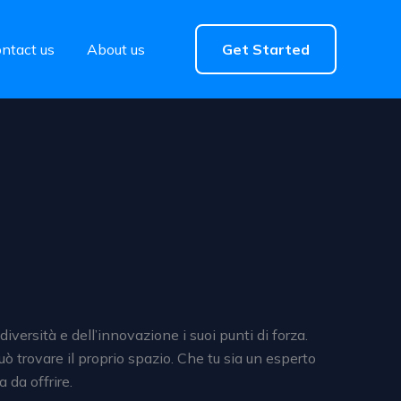
vittoria
ntact us
About us
Get Started
diversità e dell’innovazione i suoi punti di forza.
ò trovare il proprio spazio. Che tu sia un esperto
 da offrire.