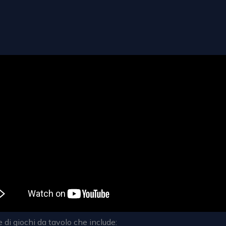
e di giochi da tavolo che include: