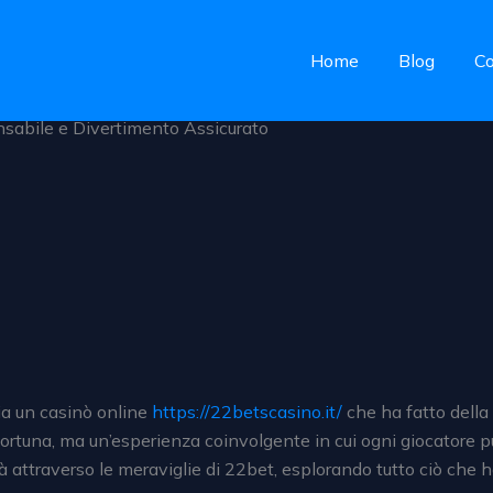
viaggio emozionante verso la 
Home
Blog
Co
sabile e Divertimento Assicurato
zia un casinò online
https://22betscasino.it/
che ha fatto della 
ortuna, ma un’esperienza coinvolgente in cui ogni giocatore pu
à attraverso le meraviglie di 22bet, esplorando tutto ciò che ha