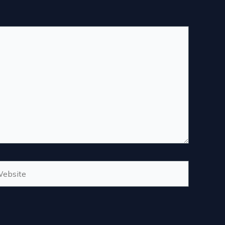
bsite