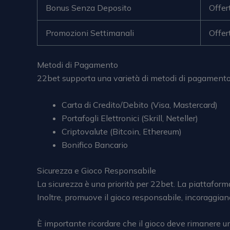
Bonus Senza Deposito
Offer
Promozioni Settimanali
Offer
Metodi di Pagamento
22bet supporta una varietà di metodi di pagamento, r
Carta di Credito/Debito (Visa, Mastercard)
Portafogli Elettronici (Skrill, Neteller)
Criptovalute (Bitcoin, Ethereum)
Bonifico Bancario
Sicurezza e Gioco Responsabile
La sicurezza è una priorità per 22bet. La piattaforma
Inoltre, promuove il gioco responsabile, incoraggiando
È importante ricordare che il gioco deve rimanere un’