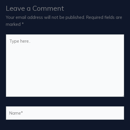
Leave a Comment
Your email address will not be published.
Required fields are
marked
*
Type
here..
Name*