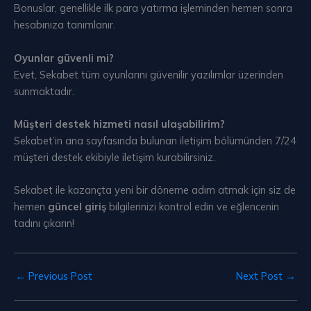
Bonuslar, genellikle ilk para yatırma işleminden hemen sonra
hesabınıza tanımlanır.
Oyunlar güvenli mi?
Evet, Sekabet tüm oyunlarını güvenilir yazılımlar üzerinden
sunmaktadır.
Müşteri destek hizmeti nasıl ulaşabilirim?
Sekabet’in ana sayfasında bulunan iletişim bölümünden 7/24
müşteri destek ekibiyle iletişim kurabilirsiniz.
Sekabet ile kazançta yeni bir döneme adım atmak için siz de
hemen
güncel giriş
bilgilerinizi kontrol edin ve eğlencenin
tadını çıkarın!
←
Previous Post
Next Post
→