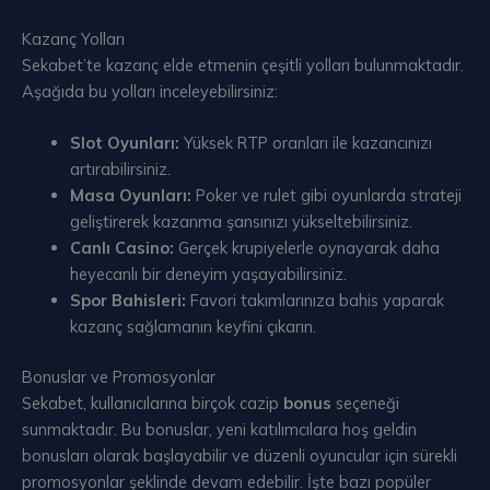
Kazanç Yolları
Sekabet’te kazanç elde etmenin çeşitli yolları bulunmaktadır.
Aşağıda bu yolları inceleyebilirsiniz:
Slot Oyunları:
Yüksek RTP oranları ile kazancınızı
artırabilirsiniz.
Masa Oyunları:
Poker ve rulet gibi oyunlarda strateji
geliştirerek kazanma şansınızı yükseltebilirsiniz.
Canlı Casino:
Gerçek krupiyelerle oynayarak daha
heyecanlı bir deneyim yaşayabilirsiniz.
Spor Bahisleri:
Favori takımlarınıza bahis yaparak
kazanç sağlamanın keyfini çıkarın.
Bonuslar ve Promosyonlar
Sekabet, kullanıcılarına birçok cazip
bonus
seçeneği
sunmaktadır. Bu bonuslar, yeni katılımcılara hoş geldin
bonusları olarak başlayabilir ve düzenli oyuncular için sürekli
promosyonlar şeklinde devam edebilir. İşte bazı popüler