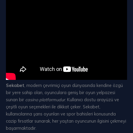
Sekabet
, modern çevrimiçi oyun dünyasında kendine özgü
bir yere sahip olan, oyunculara geniş bir oyun yelpazesi
sunan bir
casino platformudur
. Kullanıcı dostu arayüzü ve
çeşitli oyun seçenekleri ile dikkat çeker. Sekabet,
kullanıcılarına şans oyunları ve spor bahisleri konusunda
cazip fırsatlar sunarak, her yaştan oyuncunun ilgisini çekmeyi
başarmaktadır.