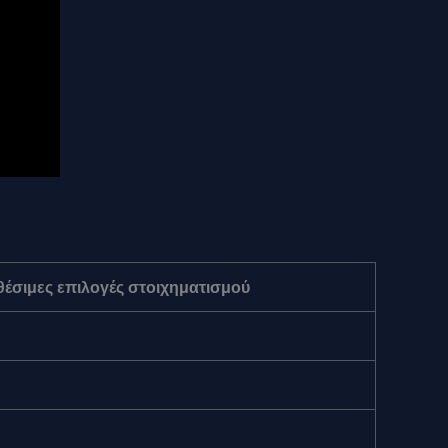
θέσιμες επιλογές στοιχηματισμού