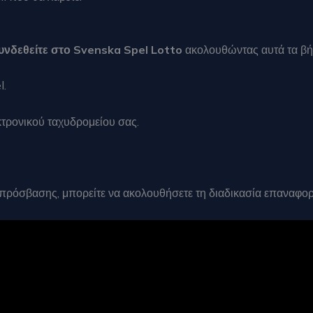
υνδεθείτε στο Svenska Spel Lotto
ακολουθώντας αυτά τα βή
l.
κτρονικού ταχυδρομείου σας.
πρόσβασης, μπορείτε να ακολουθήσετε τη διαδικασία επαναφορ