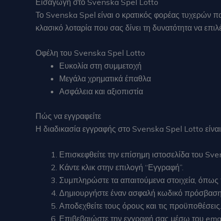
Εισαγωγή στο Svenska Spel Lotto
Το Svenska Spel είναι ο κρατικός φορέας τυχερών πα
κλασικό λοταρία που σας δίνει τη δυνατότητα να επιλέ
Οφέλη του Svenska Spel Lotto
Ευκολία στη συμμετοχή
Μεγάλα χρηματικά έπαθλα
Ασφάλεια και αξιοπιστία
Πώς να εγγραφείτε
Η διαδικασία εγγραφής στο Svenska Spel Lotto είνα
Επισκεφθείτε την επίσημη ιστοσελίδα του Sve
Κάντε κλικ στην επιλογή “Εγγραφή”.
Συμπληρώστε τα απαιτούμενα στοιχεία, όπως τ
Δημιουργήστε έναν ασφαλή κωδικό πρόσβαση
Αποδεχθείτε τους όρους και τις προϋποθέσεις
Επιβεβαιώστε την εγγραφή σας μέσω του emai