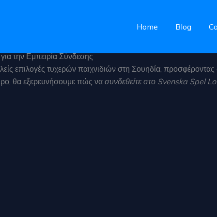
l Lotto για μια Νέα Εμπειρί
Home
Blog
Co
 για την Εμπειρία Σύνδεσης
φιλείς επιλογές τυχερών παιχνιδιών στη Σουηδία, προσφέροντας 
ρθρο, θα εξερευνήσουμε πώς να
συνδεθείτε στο Svenska Spel Lo