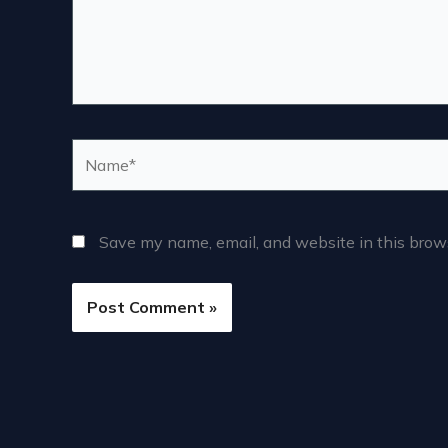
Name*
Save my name, email, and website in this brows