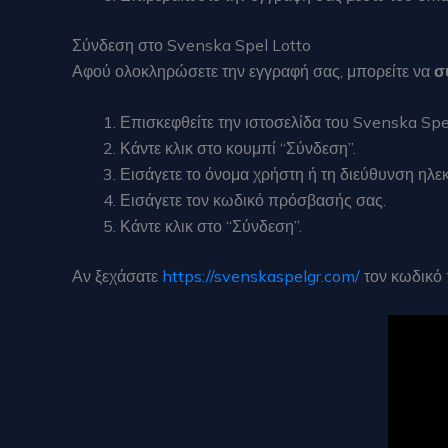
Σύνδεση στο Svenska Spel Lotto
Αφού ολοκληρώσετε την εγγραφή σας, μπορείτε να
σ
Επισκεφθείτε την ιστοσελίδα του Svenska Spe
Κάντε κλικ στο κουμπί “Σύνδεση”.
Εισάγετε το όνομα χρήστη ή τη διεύθυνση ηλε
Εισάγετε τον κωδικό πρόσβασής σας.
Κάντε κλικ στο “Σύνδεση”.
Αν ξεχάσατε
https://svenskaspelgr.com/
τον κωδικό 