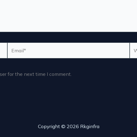
Email*
We
er for the next time I comment.
Copyright © 2026 Rkginfra