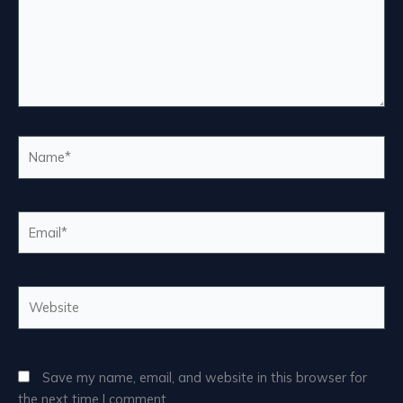
Name*
Email*
Website
Save my name, email, and website in this browser for
the next time I comment.