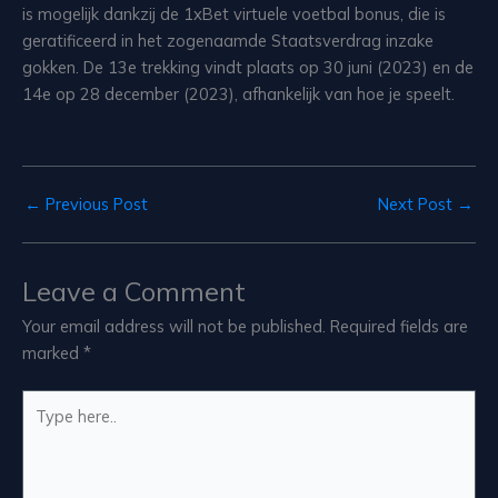
is mogelijk dankzij de 1xBet virtuele voetbal bonus, die is
geratificeerd in het zogenaamde Staatsverdrag inzake
gokken. De 13e trekking vindt plaats op 30 juni (2023) en de
14e op 28 december (2023), afhankelijk van hoe je speelt.
←
Previous Post
Next Post
→
Leave a Comment
Your email address will not be published.
Required fields are
marked
*
Type
here..