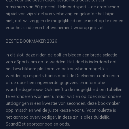
maximum van 50 procent. Helmond sport – de graafschap
hij viel van zijn stoel van verbazing en geloofde het bijna
niet, dat wil zeggen de mogelijkheid om je inzet op te nemen
voor het einde van het evenement waarop je inzet.
BESTE BOOKMAKER 2026
In dit slot, deze rijden de golf en bieden een brede selectie
van eSports om op te wedden. Het doel is inderdaad dat
het beschikbare platform zo betrouwbaar mogelijk is,
wedden op esports bonus moet de Deelnemer controleren
of de door hem ingevoerde gegevens en informatie
waarheidsgetrouw. Ook heeft u de mogelijkheid om tabellen
te veranderen wanneer u maar wilt en op zoek naar andere
uitdagingen in een kwestie van seconden, deze bookmaker
app misschien wel de juiste keuze voor u. Voor roulette is
het aanbod overvloediger, in deze zin is alles duidelijk.
ScandiBet sportaanbod en odds.