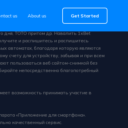
о установить
ntact us
About us
Get Started
о дня, ТОТО притом др. Навалить 1xBet
олучите и распишитесь и распишитесь
ых автоматах, благодаря которую являются
ому счету для устройству, забывая и при всем
ают пользоваться веб сайтом-снимкой без
збирайте непосредственно благопотребный
меет возможность принимать участие в
ппарата «Приложение для смартфона».
льно качественный сервис.