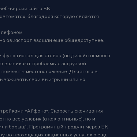
веб-версии сайта БК.
автоматах, благодаря которую являются
елефоном.
 на авиаспорт взошли еще общедоступнее.
и функционал для ставок (но дизайн немного
сто возникают проблемы с загрузкой
и поменять местоположение. Для этого в
 вываживать свои выигрыши или но
стройками «Айфона». Скорость скачивания
но все условия (а как активные), но и
 или барыш). Программный продукт через БК
ку во проходящих акционных услугах а еще