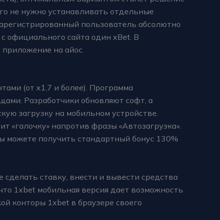
ого не нужно устанавливать отдельные
 зарегистрированный пользователь абсолютно
с официального сайта один xBet. В
 приложение на айос.
ми (от x1,7 и более). Программа
щами. Разработчики обновляют софт, а
кую загрузку на мобильном устройстве.
ит «галочку» напротив фразы «Автозагрузка».
 вы можете получить стандартный бонус 130%
 сделать ставку, внести и вывести средства
 что 1xbet мобильная версия дает возможность
ой конторы 1xbet в браузере своего