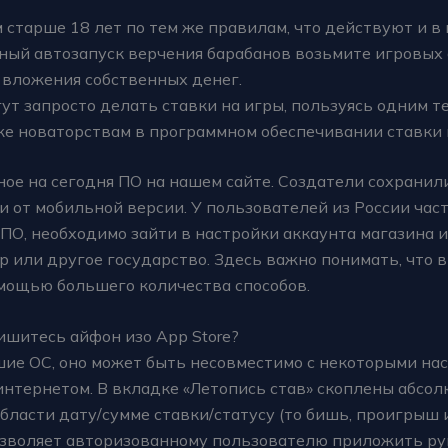
 старше 18 лет по тем же правилам, что действуют и в 
ый автозапуск верчения барабанов возьмите игровых 
 вложения собственных денег.
гут запросто делать ставки на игры, пользуясь одним т
же новаторствам в программном обеспечивании ставки
ное на сегодня ПО на нашем сайте. Создатели сохранил
 и от мобильной версии. У пользователей из России ча
 ПО, необходимо зайти в настройки аккаунта магазина 
пр или другое государство. Здесь важно понимать, что
омощью большего количества способов.
ишитесь айфон изо App Store?
шие ОС, оно может быть несовместимо с некоторыми на
тернетом. В вкладке «Летопись став» скоплены абсолют
бласти дату/сумме ставки/статусу (то бишь, проигрыш
озволяет авторизованному пользователю приложить ру