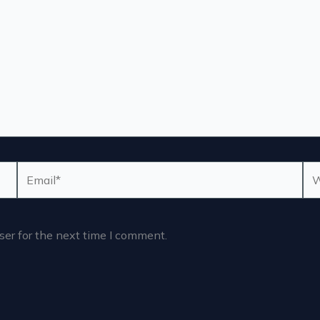
Email*
We
er for the next time I comment.