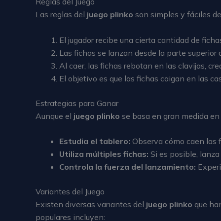
Reglas del Juego
Las reglas del
juego plinko
son simples y fáciles de
El jugador recibe una cierta cantidad de ficha
Las fichas se lanzan desde la parte superior d
Al caer, las fichas rebotan en las clavijas, 
El objetivo es que las fichas caigan en las cas
Estrategias para Ganar
Aunque el
juego plinko
se basa en gran medida en e
Estudia el tablero:
Observa cómo caen las fi
Utiliza múltiples fichas:
Si es posible, lanza
Controla la fuerza del lanzamiento:
Experi
Variantes del Juego
Existen diversas variantes del
juego plinko
que han 
populares incluyen: