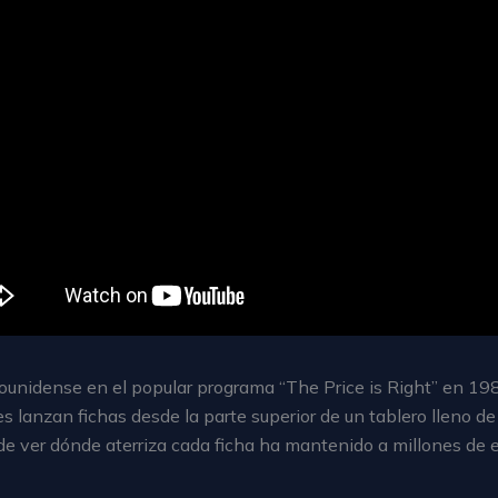
dounidense en el popular programa “The Price is Right” en 19
lanzan fichas desde la parte superior de un tablero lleno de c
 de ver dónde aterriza cada ficha ha mantenido a millones de 