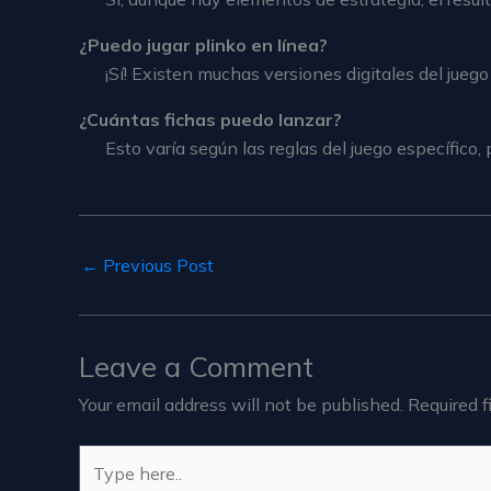
¿Puedo jugar plinko en línea?
¡Sí! Existen muchas versiones digitales del jueg
¿Cuántas fichas puedo lanzar?
Esto varía según las reglas del juego específico,
←
Previous Post
Leave a Comment
Your email address will not be published.
Required f
Type
here..