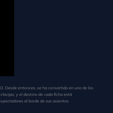
83. Desde entonces, se ha convertido en uno de los
lavijas, y el destino de cada ficha está
espectadores al borde de sus asientos.