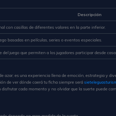
Descripción
nal con casillas de diferentes valores en la parte inferior.
uego basadas en películas, series o eventos especiales.
e del juego que permiten a los jugadores participar desde casa
 azar; es una experiencia llena de emoción, estrategia y div
ción de ver dónde caerá tu ficha siempre será
sieteleguasturis
n disfrutar cada momento y no olvidar que la suerte puede cam
ltado depende en gran medida de la suerte.