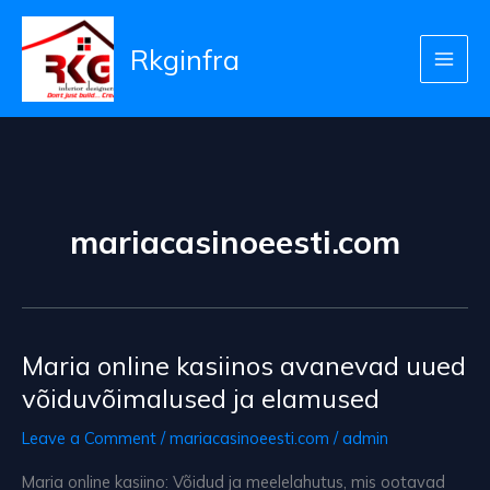
Skip
to
Rkginfra
content
mariacasinoeesti.com
Maria online kasiinos avanevad uued
võiduvõimalused ja elamused
Leave a Comment
/
mariacasinoeesti.com
/
admin
Maria online kasiino: Võidud ja meelelahutus, mis ootavad