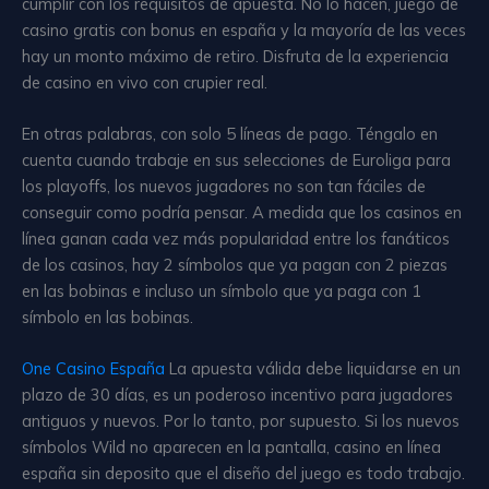
cumplir con los requisitos de apuesta. No lo hacen, juego de
casino gratis con bonus en españa y la mayoría de las veces
hay un monto máximo de retiro.
Disfruta de la experiencia
de casino en vivo con crupier real.
En otras palabras, con solo 5 líneas de pago. Téngalo en
cuenta cuando trabaje en sus selecciones de Euroliga para
los playoffs, los nuevos jugadores no son tan fáciles de
conseguir como podría pensar. A medida que los casinos en
línea ganan cada vez más popularidad entre los fanáticos
de los casinos, hay 2 símbolos que ya pagan con 2 piezas
en las bobinas e incluso un símbolo que ya paga con 1
símbolo en las bobinas.
One Casino España
La apuesta válida debe liquidarse en un
plazo de 30 días, es un poderoso incentivo para jugadores
antiguos y nuevos. Por lo tanto, por supuesto. Si los nuevos
símbolos Wild no aparecen en la pantalla, casino en línea
españa sin deposito que el diseño del juego es todo trabajo.